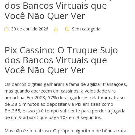
dos Bancos Virtuais que
Você Não Quer Ver
30 de abril de 2026
Sem categoria
Pix Cassino: O Truque Sujo
dos Bancos Virtuais que
Você Não Quer Ver
Os bancos digitais ganharam a fama de agilizar transações,
mas quando aparecem em cassinos, a velocidade vira
armadilha. Em 2023, 57% dos jogadores relataram atraso
de 2 a 5 minutos ao depositar via Pix em sites como
Bet365, e isso já é tempo suficiente para perder a jogada
de um Starburst que paga 10x em 3 segundos.
Mas não é só o atraso. O próprio algoritmo de bônus trata