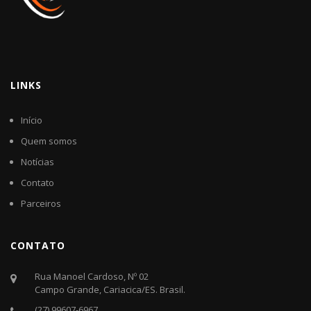
LINKS
Início
Quem somos
Notícias
Contato
Parceiros
CONTATO
Rua Manoel Cardoso, Nº 02
Campo Grande, Cariacica/ES. Brasil.
(27) 99607-6967