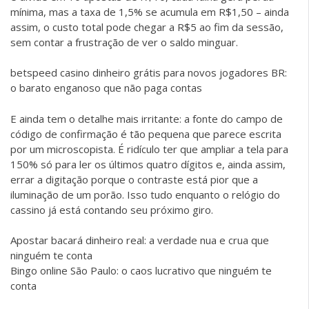
mínima, mas a taxa de 1,5% se acumula em R$1,50 – ainda
assim, o custo total pode chegar a R$5 ao fim da sessão,
sem contar a frustração de ver o saldo minguar.
betspeed casino dinheiro grátis para novos jogadores BR:
o barato enganoso que não paga contas
E ainda tem o detalhe mais irritante: a fonte do campo de
código de confirmação é tão pequena que parece escrita
por um microscopista. É ridículo ter que ampliar a tela para
150% só para ler os últimos quatro dígitos e, ainda assim,
errar a digitação porque o contraste está pior que a
iluminação de um porão. Isso tudo enquanto o relógio do
cassino já está contando seu próximo giro.
Apostar bacará dinheiro real: a verdade nua e crua que
ninguém te conta
Bingo online São Paulo: o caos lucrativo que ninguém te
conta