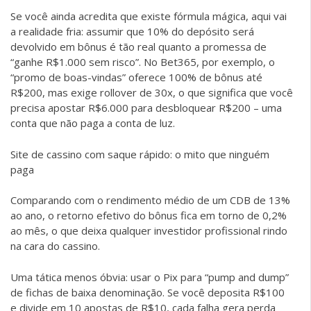
Se você ainda acredita que existe fórmula mágica, aqui vai
a realidade fria: assumir que 10% do depósito será
devolvido em bônus é tão real quanto a promessa de
“ganhe R$1.000 sem risco”. No Bet365, por exemplo, o
“promo de boas-vindas” oferece 100% de bônus até
R$200, mas exige rollover de 30x, o que significa que você
precisa apostar R$6.000 para desbloquear R$200 – uma
conta que não paga a conta de luz.
Site de cassino com saque rápido: o mito que ninguém
paga
Comparando com o rendimento médio de um CDB de 13%
ao ano, o retorno efetivo do bônus fica em torno de 0,2%
ao mês, o que deixa qualquer investidor profissional rindo
na cara do cassino.
Uma tática menos óbvia: usar o Pix para “pump and dump”
de fichas de baixa denominação. Se você deposita R$100
e divide em 10 apostas de R$10, cada falha gera perda