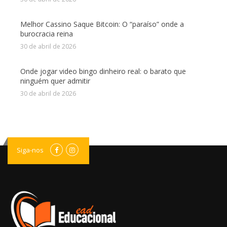
Melhor Cassino Saque Bitcoin: O “paraíso” onde a
burocracia reina
30 de abril de 2026
Onde jogar video bingo dinheiro real: o barato que
ninguém quer admitir
30 de abril de 2026
Siga-nos