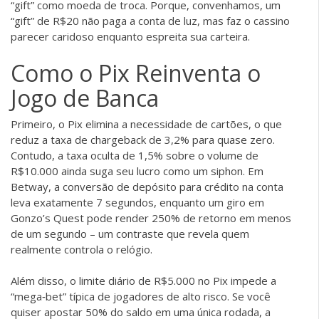
“gift” como moeda de troca. Porque, convenhamos, um
“gift” de R$20 não paga a conta de luz, mas faz o cassino
parecer caridoso enquanto espreita sua carteira.
Como o Pix Reinventa o
Jogo de Banca
Primeiro, o Pix elimina a necessidade de cartões, o que
reduz a taxa de chargeback de 3,2% para quase zero.
Contudo, a taxa oculta de 1,5% sobre o volume de
R$10.000 ainda suga seu lucro como um siphon. Em
Betway, a conversão de depósito para crédito na conta
leva exatamente 7 segundos, enquanto um giro em
Gonzo’s Quest pode render 250% de retorno em menos
de um segundo – um contraste que revela quem
realmente controla o relógio.
Além disso, o limite diário de R$5.000 no Pix impede a
“mega‑bet” típica de jogadores de alto risco. Se você
quiser apostar 50% do saldo em uma única rodada, a