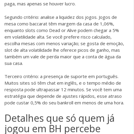
paga, mas apenas se houver lucro.
Segundo critério: analise a liquidez dos jogos. Jogos de
mesa como baccarat têm margem da casa de 1,06%,
enquanto slots como Dead or Alive podem chegar a 5%
em volatilidade alta. Se você prefere risco calculado,
escolha mesas com menos variação; se gosta de emoção,
slot de alta volatilidade lhe oferece picos de ganho, mas
também um vale de perda maior que a conta de água da
sua casa.
Terceiro critério: a presença de suporte em português.
Muitos sites só têm chat em inglês, e o tempo médio de
resposta pode ultrapassar 12 minutos. Se você tem uma
estratégia que depende de ajustes rápidos, esse atraso
pode custar 0,5% do seu bankroll em menos de uma hora.
Detalhes que só quem já
jogou em BH percebe