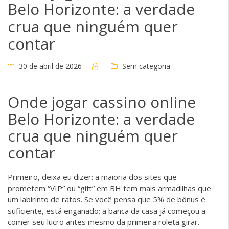
Belo Horizonte: a verdade
crua que ninguém quer
contar
30 de abril de 2026
Sem categoria
Onde jogar cassino online
Belo Horizonte: a verdade
crua que ninguém quer
contar
Primeiro, deixa eu dizer: a maioria dos sites que
prometem “VIP” ou “gift” em BH tem mais armadilhas que
um labirinto de ratos. Se você pensa que 5% de bônus é
suficiente, está enganado; a banca da casa já começou a
comer seu lucro antes mesmo da primeira roleta girar.