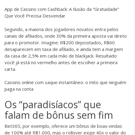
App de Cassino com Cashback: A Ilusão da “Gratuidade”
Que Você Precisa Desvendar
Segundo, a maioria dos jogadores novatos entra pelos
canais de afiliados, onde 30% da primeira aposta vai direto
para o promotor. Imagine: R$200 depositados, R$60
desaparecem em taxa de afiliado, e ainda tem a margem
da casa de 2,5% em cada mão de blackjack. Resultado:
você já está no vermelho antes de escolher a primeira
carta.
Cassino online com saque instantâneo: o mito que ninguém
paga na conta
Os “paradisíacos” que
falam de bônus sem fim
Bet365, por exemplo, oferece um bônus de boas‑vindas
de 100% até R$1.000, mas o rollover exige 40x o valor do