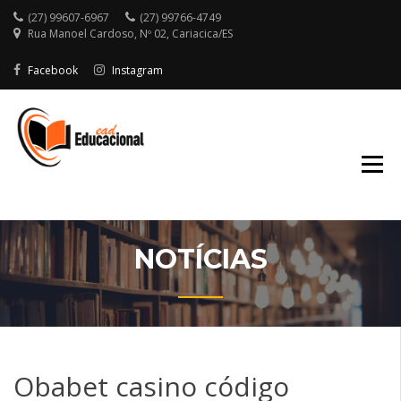
Skip
(27) 99607-6967
(27) 99766-4749
to
Rua Manoel Cardoso, Nº 02, Cariacica/ES
content
Facebook
Instagram
EDUCAÇÃO A
DISTÂNCIA – EAD
EDUCACIONAL
NOTÍCIAS
Obabet casino código