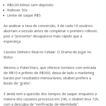
R$0,00 bônus sem depósito
Rollover 50x
Limite de saque R$5
Ao analisar a taxa de conversão, 4 de cada 10 usuários
abortam a sessão antes de completar o primeiro rollover,
pois o “presente” desaparece mais rápido que a
esperança.
Cassino Dinheiro Real no Celular: O Drama de Jogar no
Bolso
Mesmo o PokerStars, que oferece torneios com entrada
de R$10 e prêmio de R$500, deixa de lado o marketing
barato por resultados mensuráveis; obabet prefere a
ilusão de “grátis”.
E ainda tem a questão dos tempos de saque: enquanto a
maioria dos cassinos processa em 24h, o obabet leva 72h,
com a desculpa de “verificação de identidade”.