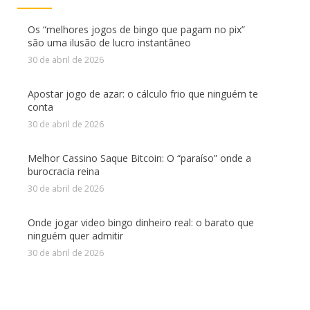
Os “melhores jogos de bingo que pagam no pix”
são uma ilusão de lucro instantâneo
30 de abril de 2026
Apostar jogo de azar: o cálculo frio que ninguém te
conta
30 de abril de 2026
Melhor Cassino Saque Bitcoin: O “paraíso” onde a
burocracia reina
30 de abril de 2026
Onde jogar video bingo dinheiro real: o barato que
ninguém quer admitir
30 de abril de 2026