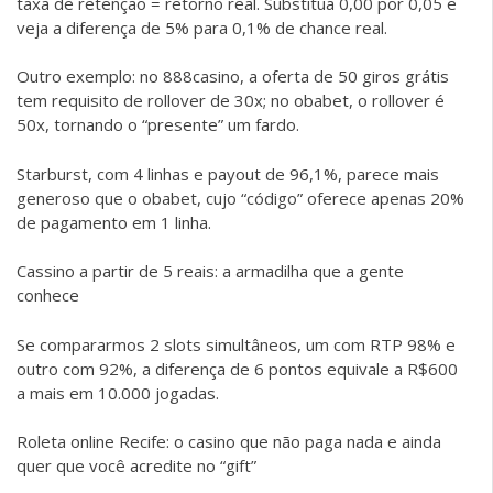
taxa de retenção = retorno real. Substitua 0,00 por 0,05 e
veja a diferença de 5% para 0,1% de chance real.
Outro exemplo: no 888casino, a oferta de 50 giros grátis
tem requisito de rollover de 30x; no obabet, o rollover é
50x, tornando o “presente” um fardo.
Starburst, com 4 linhas e payout de 96,1%, parece mais
generoso que o obabet, cujo “código” oferece apenas 20%
de pagamento em 1 linha.
Cassino a partir de 5 reais: a armadilha que a gente
conhece
Se compararmos 2 slots simultâneos, um com RTP 98% e
outro com 92%, a diferença de 6 pontos equivale a R$600
a mais em 10.000 jogadas.
Roleta online Recife: o casino que não paga nada e ainda
quer que você acredite no “gift”