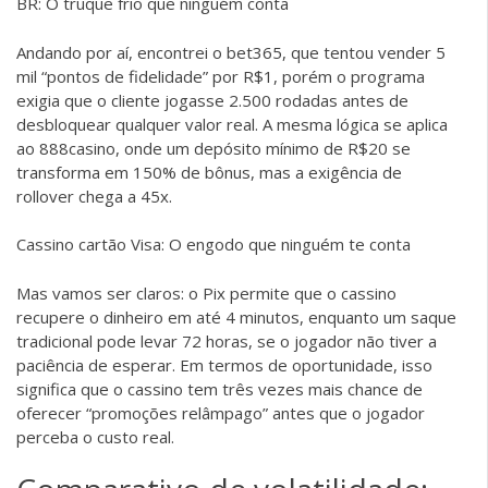
BR: O truque frio que ninguém conta
Andando por aí, encontrei o bet365, que tentou vender 5
mil “pontos de fidelidade” por R$1, porém o programa
exigia que o cliente jogasse 2.500 rodadas antes de
desbloquear qualquer valor real. A mesma lógica se aplica
ao 888casino, onde um depósito mínimo de R$20 se
transforma em 150% de bônus, mas a exigência de
rollover chega a 45x.
Cassino cartão Visa: O engodo que ninguém te conta
Mas vamos ser claros: o Pix permite que o cassino
recupere o dinheiro em até 4 minutos, enquanto um saque
tradicional pode levar 72 horas, se o jogador não tiver a
paciência de esperar. Em termos de oportunidade, isso
significa que o cassino tem três vezes mais chance de
oferecer “promoções relâmpago” antes que o jogador
perceba o custo real.