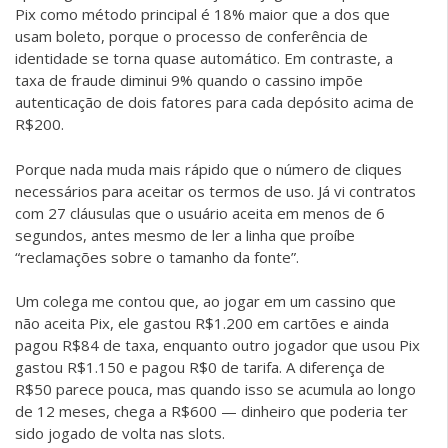
Pix como método principal é 18% maior que a dos que
usam boleto, porque o processo de conferência de
identidade se torna quase automático. Em contraste, a
taxa de fraude diminui 9% quando o cassino impõe
autenticação de dois fatores para cada depósito acima de
R$200.
Porque nada muda mais rápido que o número de cliques
necessários para aceitar os termos de uso. Já vi contratos
com 27 cláusulas que o usuário aceita em menos de 6
segundos, antes mesmo de ler a linha que proíbe
“reclamações sobre o tamanho da fonte”.
Um colega me contou que, ao jogar em um cassino que
não aceita Pix, ele gastou R$1.200 em cartões e ainda
pagou R$84 de taxa, enquanto outro jogador que usou Pix
gastou R$1.150 e pagou R$0 de tarifa. A diferença de
R$50 parece pouca, mas quando isso se acumula ao longo
de 12 meses, chega a R$600 — dinheiro que poderia ter
sido jogado de volta nas slots.