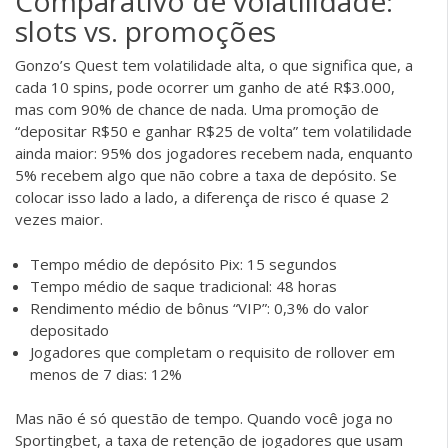
Comparativo de volatilidade:
slots vs. promoções
Gonzo’s Quest tem volatilidade alta, o que significa que, a
cada 10 spins, pode ocorrer um ganho de até R$3.000,
mas com 90% de chance de nada. Uma promoção de
“depositar R$50 e ganhar R$25 de volta” tem volatilidade
ainda maior: 95% dos jogadores recebem nada, enquanto
5% recebem algo que não cobre a taxa de depósito. Se
colocar isso lado a lado, a diferença de risco é quase 2
vezes maior.
Tempo médio de depósito Pix: 15 segundos
Tempo médio de saque tradicional: 48 horas
Rendimento médio de bônus “VIP”: 0,3% do valor
depositado
Jogadores que completam o requisito de rollover em
menos de 7 dias: 12%
Mas não é só questão de tempo. Quando você joga no
Sportingbet, a taxa de retenção de jogadores que usam