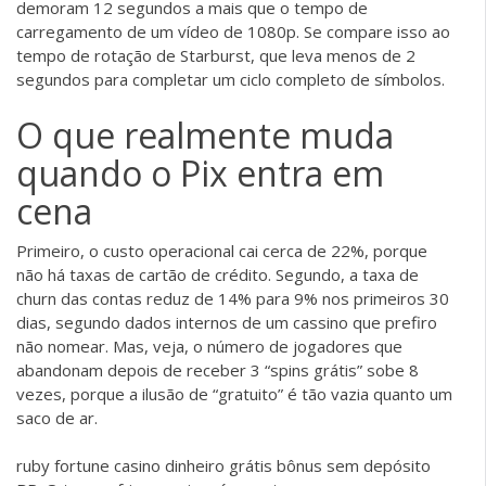
demoram 12 segundos a mais que o tempo de
carregamento de um vídeo de 1080p. Se compare isso ao
tempo de rotação de Starburst, que leva menos de 2
segundos para completar um ciclo completo de símbolos.
O que realmente muda
quando o Pix entra em
cena
Primeiro, o custo operacional cai cerca de 22%, porque
não há taxas de cartão de crédito. Segundo, a taxa de
churn das contas reduz de 14% para 9% nos primeiros 30
dias, segundo dados internos de um cassino que prefiro
não nomear. Mas, veja, o número de jogadores que
abandonam depois de receber 3 “spins grátis” sobe 8
vezes, porque a ilusão de “gratuito” é tão vazia quanto um
saco de ar.
ruby fortune casino dinheiro grátis bônus sem depósito