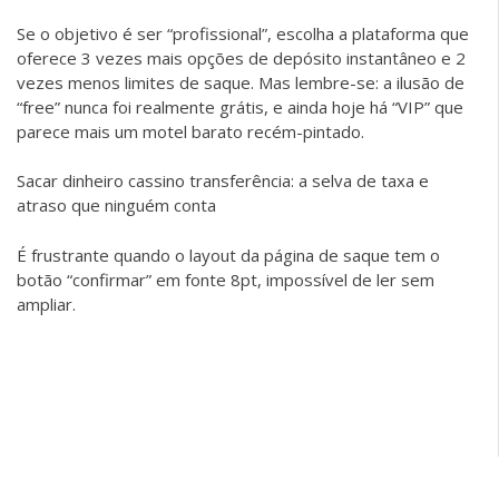
Se o objetivo é ser “profissional”, escolha a plataforma que
oferece 3 vezes mais opções de depósito instantâneo e 2
vezes menos limites de saque. Mas lembre-se: a ilusão de
“free” nunca foi realmente grátis, e ainda hoje há “VIP” que
parece mais um motel barato recém-pintado.
Sacar dinheiro cassino transferência: a selva de taxa e
atraso que ninguém conta
É frustrante quando o layout da página de saque tem o
botão “confirmar” em fonte 8pt, impossível de ler sem
ampliar.