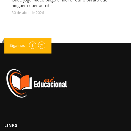
ninguém quer admitir
30 de abril de 2026
Siga-nos
LINKS