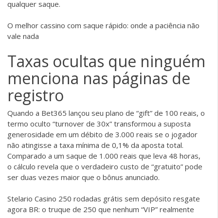
qualquer saque.
O melhor cassino com saque rápido: onde a paciência não
vale nada
Taxas ocultas que ninguém
menciona nas páginas de
registro
Quando a Bet365 lançou seu plano de “gift” de 100 reais, o
termo oculto “turnover de 30x” transformou a suposta
generosidade em um débito de 3.000 reais se o jogador
não atingisse a taxa mínima de 0,1% da aposta total.
Comparado a um saque de 1.000 reais que leva 48 horas,
o cálculo revela que o verdadeiro custo de “gratuito” pode
ser duas vezes maior que o bônus anunciado.
Stelario Casino 250 rodadas grátis sem depósito resgate
agora BR: o truque de 250 que nenhum “VIP” realmente