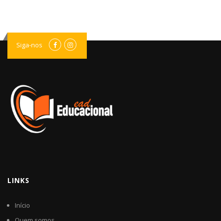
Siga-nos
LINKS
Início
Quem somos