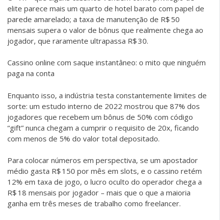
elite parece mais um quarto de hotel barato com papel de
parede amarelado; a taxa de manutenção de R$ 50
mensais supera o valor de bônus que realmente chega ao
jogador, que raramente ultrapassa R$ 30.
Cassino online com saque instantâneo: o mito que ninguém
paga na conta
Enquanto isso, a indústria testa constantemente limites de
sorte: um estudo interno de 2022 mostrou que 87% dos
jogadores que recebem um bônus de 50% com código
“gift” nunca chegam a cumprir o requisito de 20x, ficando
com menos de 5% do valor total depositado.
Para colocar números em perspectiva, se um apostador
médio gasta R$ 150 por mês em slots, e o cassino retém
12% em taxa de jogo, o lucro oculto do operador chega a
R$ 18 mensais por jogador – mais que o que a maioria
ganha em três meses de trabalho como freelancer.