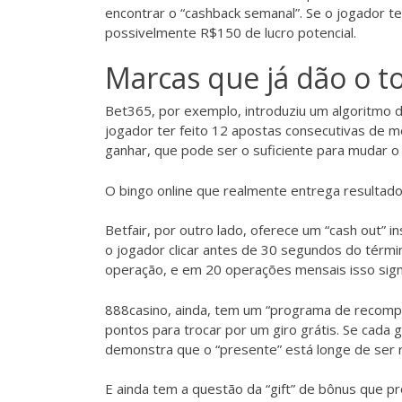
encontrar o “cashback semanal”. Se o jogador tem
possivelmente R$150 de lucro potencial.
Marcas que já dão o t
Bet365, por exemplo, introduziu um algoritmo 
jogador ter feito 12 apostas consecutivas de
ganhar, que pode ser o suficiente para mudar o
O bingo online que realmente entrega resultad
Betfair, por outro lado, oferece um “cash out”
o jogador clicar antes de 30 segundos do térmi
operação, e em 20 operações mensais isso sign
888casino, ainda, tem um “programa de recomp
pontos para trocar por um giro grátis. Se cada 
demonstra que o “presente” está longe de ser r
E ainda tem a questão da “gift” de bônus que p