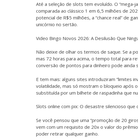
Até a seleção de slots tem evoluído. O “mega‑j
comparada ao clássico 1 em 6,5 milhões de 20
potencial de R$5 milhões, a “chance real” de g
unicórnio no sertão.
Video Bingo Novos 2026: A Desilusão Que Ning
Não deixe de olhar os termos de saque. Se a po
mas 72 horas para acima, o tempo total para ret
conversão de pontos para dinheiro pode ainda s
E tem mais: alguns sites introduziram “limites 
volatilidade, mas só mostram o bloqueio após o u
substituída por um bilhete de raspadinha que nun
Slots online com pix: O desastre silencioso qu
Se você pensou que uma “promoção de 20 giros 
vem com um requisito de 20x o valor do prêmio
poder retirar qualquer ganho.