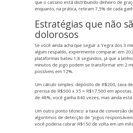
que o cassino está distribuindo dinheiro de gra
enquanto, na prática, retiram 7,5% de cada gan
Estratégias que não sã
dolorosos
Se você ainda acha que seguir a “regra dos 3 min
algum respaldo, experimente comparar: em 2026
plataformas bateu 1,8 segundos, já que a latên
minutos de jogo podem se transformar em 2 mi
possíveis em 12%.
Um cálculo simples: depósito de R$200, taxa de
precisa de R$500 x 35 = R$17.500 em apostas. 
de 48%, você ganha 840 vezes, mas ainda está 
Um outro ponto técnico: a taxa de conversão 
algoritmos de detecção de “jogos responsáveis
você poderia cobrar R$150 de volta em um mê