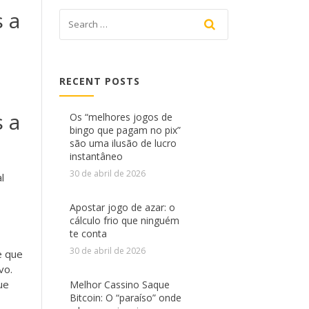
 a
RECENT POSTS
 a
Os “melhores jogos de
bingo que pagam no pix”
são uma ilusão de lucro
instantâneo
30 de abril de 2026
l
Apostar jogo de azar: o
cálculo frio que ninguém
te conta
30 de abril de 2026
e que
vo.
ue
Melhor Cassino Saque
Bitcoin: O “paraíso” onde