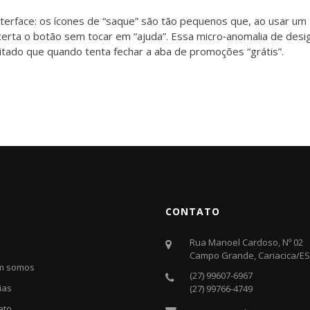
interface: os ícones de “saque” são tão pequenos que, ao usar um
certa o botão sem tocar em “ajuda”. Essa micro‑anomalia de desi
rritado que quando tenta fechar a aba de promoções “grátis”.
CONTATO
Rua Manoel Cardoso, Nº 02
Campo Grande, Cariacica/ES. 
m somos
(27) 99607-6967
ias
(27) 99766-4749
ato