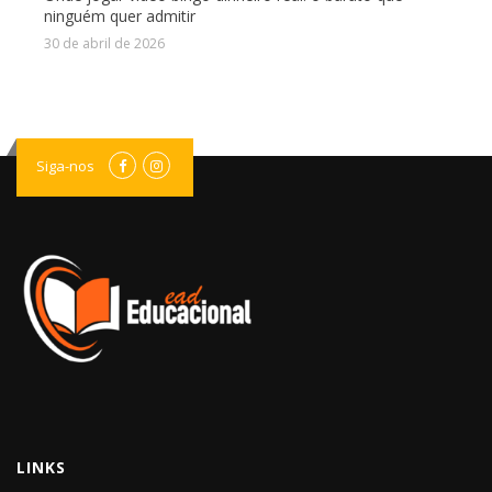
ninguém quer admitir
30 de abril de 2026
Siga-nos
LINKS