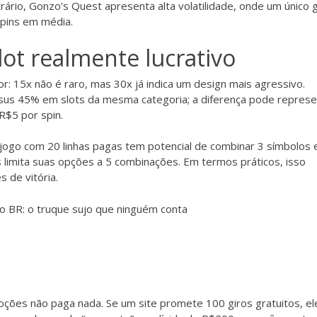
trário, Gonzo’s Quest apresenta alta volatilidade, onde um único
spins em média.
lot realmente lucrativo
or: 15x não é raro, mas 30x já indica um design mais agressivo.
rsus 45% em slots da mesma categoria; a diferença pode represe
R$5 por spin.
 jogo com 20 linhas pagas tem potencial de combinar 3 símbolos
 limita suas opções a 5 combinações. Em termos práticos, isso
 de vitória.
vo BR: o truque sujo que ninguém conta
omoções não paga nada. Se um site promete 100 giros gratuitos, el