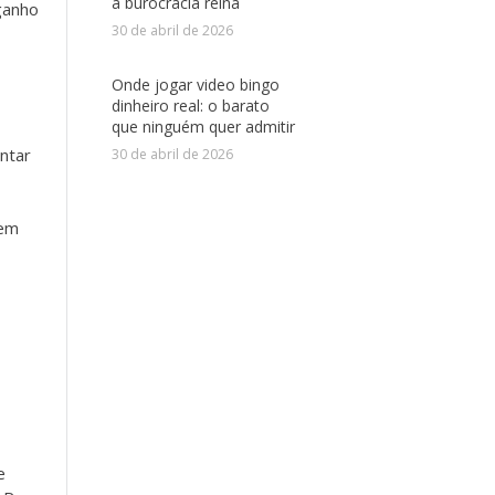
a burocracia reina
 ganho
30 de abril de 2026
Onde jogar video bingo
dinheiro real: o barato
que ninguém quer admitir
ntar
30 de abril de 2026
 em
e