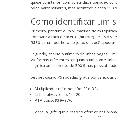
quase constante, com volatilidade baixa; ao con
pode valer milhares, mas acontece a cada 150 
Como identificar um s
Primeiro, procure o valor máximo de multiplicad
Compare a taxa de acerto (hit rate) de 25% ve
R$30 a mais por hora de jogo, se você apostar 
Segundo, analise o número de linhas pagas. Um
20 formas diferentes, enquanto um com 5 linhas
significa um aumento de 300% nas possibilidades
bet bet casino 75 rodadas grátis bônus exclusi
Multiplicador máximo: 10x, 20x, 30x
Linhas ativáveis: 5, 10, 20
RTP típico: 93%‑97%
E, claro, a “gift” que o cassino oferece nas pr