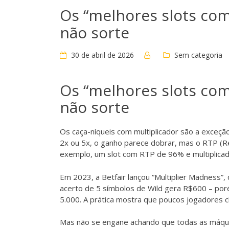
Os “melhores slots com 
não sorte
30 de abril de 2026
Sem categoria
Os “melhores slots com 
não sorte
Os caça-níqueis com multiplicador são a exceçã
2x ou 5x, o ganho parece dobrar, mas o RTP (Re
exemplo, um slot com RTP de 96% e multiplicad
Em 2023, a Betfair lançou “Multiplier Madness”,
acerto de 5 símbolos de Wild gera R$600 – por
5.000. A prática mostra que poucos jogadores 
Mas não se engane achando que todas as máquin