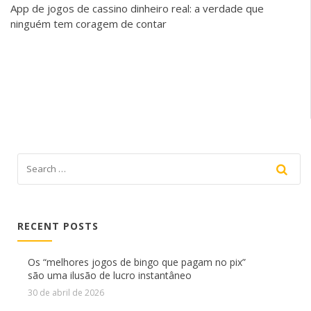
App de jogos de cassino dinheiro real: a verdade que
ninguém tem coragem de contar
RECENT POSTS
Os “melhores jogos de bingo que pagam no pix”
são uma ilusão de lucro instantâneo
30 de abril de 2026