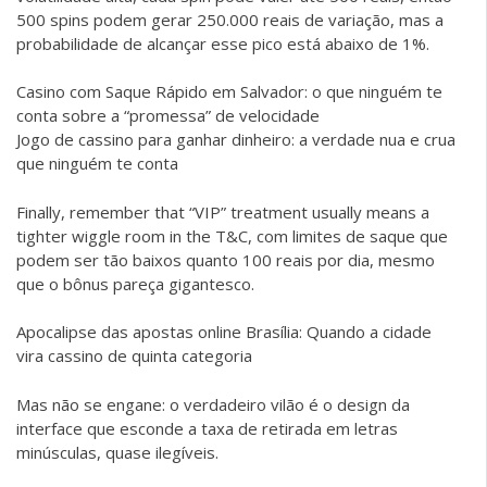
500 spins podem gerar 250.000 reais de variação, mas a
probabilidade de alcançar esse pico está abaixo de 1%.
Casino com Saque Rápido em Salvador: o que ninguém te
conta sobre a “promessa” de velocidade
Jogo de cassino para ganhar dinheiro: a verdade nua e crua
que ninguém te conta
Finally, remember that “VIP” treatment usually means a
tighter wiggle room in the T&C, com limites de saque que
podem ser tão baixos quanto 100 reais por dia, mesmo
que o bônus pareça gigantesco.
Apocalipse das apostas online Brasília: Quando a cidade
vira cassino de quinta categoria
Mas não se engane: o verdadeiro vilão é o design da
interface que esconde a taxa de retirada em letras
minúsculas, quase ilegíveis.