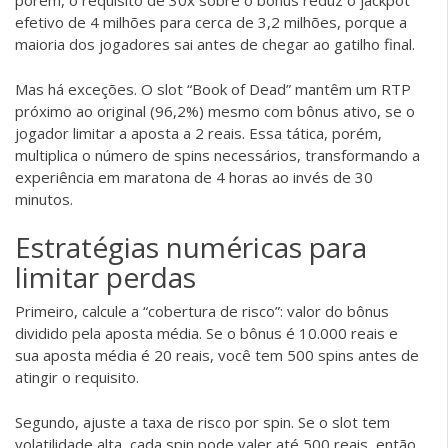
porém, o requisito de 30x sobre o bônus reduz o jackpot
efetivo de 4 milhões para cerca de 3,2 milhões, porque a
maioria dos jogadores sai antes de chegar ao gatilho final.
Mas há exceções. O slot “Book of Dead” mantêm um RTP
próximo ao original (96,2%) mesmo com bônus ativo, se o
jogador limitar a aposta a 2 reais. Essa tática, porém,
multiplica o número de spins necessários, transformando a
experiência em maratona de 4 horas ao invés de 30
minutos.
Estratégias numéricas para
limitar perdas
Primeiro, calcule a “cobertura de risco”: valor do bônus
dividido pela aposta média. Se o bônus é 10.000 reais e
sua aposta média é 20 reais, você tem 500 spins antes de
atingir o requisito.
Segundo, ajuste a taxa de risco por spin. Se o slot tem
volatilidade alta, cada spin pode valer até 500 reais, então