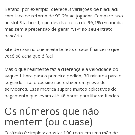
Betano, por exemplo, oferece 3 variações de blackjack
com taxa de retorno de 99,2% ao jogador. Compare isso
ao slot Starburst, que devolve cerca de 96,1% em média,
mas sem a pretensão de gerar “VIP” no seu extrato
bancário.
site de cassino que aceita boleto: o caos financeiro que
você só acha que é facil
Mas o que realmente faz a diferença é a velocidade do
saque: 1 hora para o primeiro pedido, 30 minutos para o
segundo – se o cassino não estiver em greve de
servidores. Essa métrica supera muitos aplicativos de
pagamento que levam até 48 horas para liberar fundos.
Os números que não
mentem (ou quase)
O cálculo é simples: apostar 100 reais em uma mão de