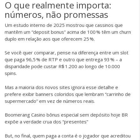
O que realmente importa:
números, não promessas
Um estudo interno de 2025 mostrou que cassinos que
mantêm um “deposit bonus” acima de 100 % têm um churn
duplo em relação aos que oferecem 25 %.
Se você quer comparar, pense na diferença entre um slot
que paga 96,5 % de RTP e outro que entrega 93 % – a
disparidade pode custar R$ 1.200 ao longo de 10.000
spins.
Mas a maioria dos novos sites ignora esse detalhe e
prefere exibir banners coloridos que lembram “carrinho de
supermercado” em vez de números reais.
Boomerang Casino bônus especial sem depósito hoje BR
expõe a verdade crua dos “presentes”
But, no final, quem paga a conta é o jogador que acreditou