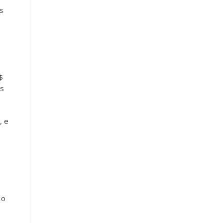
s
$
ns
, e
 o