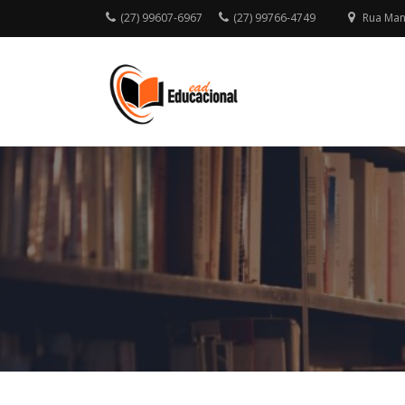
Skip
(27) 99607-6967
(27) 99766-4749
Rua Mano
to
content
EDUCAÇÃO A
DISTÂNCIA –
EAD
EDUCACIONA