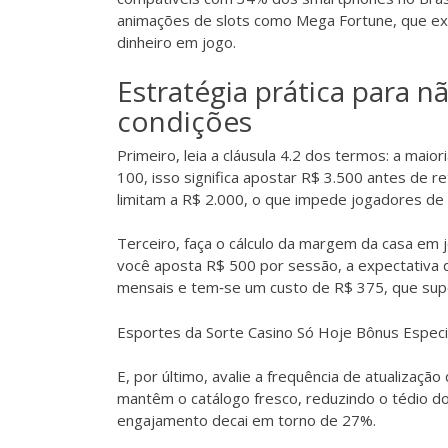
animações de slots como Mega Fortune, que ex
dinheiro em jogo.
Estratégia prática para n
condições
Primeiro, leia a cláusula 4.2 dos termos: a maio
100, isso significa apostar R$ 3.500 antes de re
limitam a R$ 2.000, o que impede jogadores de 
Terceiro, faça o cálculo da margem da casa em 
você aposta R$ 500 por sessão, a expectativa 
mensais e tem‑se um custo de R$ 375, que supe
Esportes da Sorte Casino Só Hoje Bônus Espec
E, por último, avalie a frequência de atualizaç
mantêm o catálogo fresco, reduzindo o tédio do 
engajamento decai em torno de 27%.