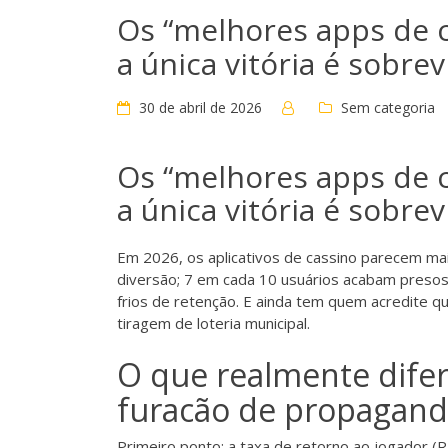
Os “melhores apps de c
a única vitória é sobre
30 de abril de 2026
Sem categoria
Os “melhores apps de c
a única vitória é sobre
Em 2026, os aplicativos de cassino parecem ma
diversão; 7 em cada 10 usuários acabam presos e
frios de retenção. E ainda tem quem acredite q
tiragem de loteria municipal.
O que realmente dife
furacão de propagan
Primeiro ponto: a taxa de retorno ao jogador 