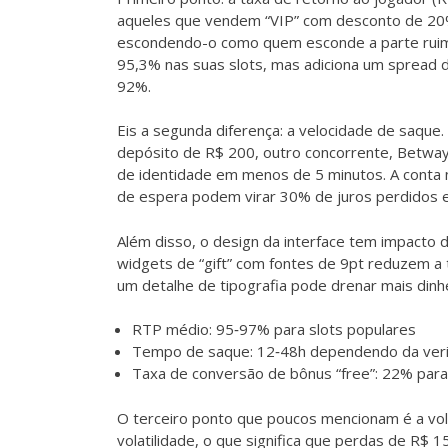
aqueles que vendem “VIP” com desconto de 20%
escondendo-o como quem esconde a parte ruim
95,3% nas suas slots, mas adiciona um spread 
92%.
Eis a segunda diferença: a velocidade de saqu
depósito de R$ 200, outro concorrente, Betway,
de identidade em menos de 5 minutos. A conta 
de espera podem virar 30% de juros perdidos em
Além disso, o design da interface tem impacto 
widgets de “gift” com fontes de 9pt reduzem a
um detalhe de tipografia pode drenar mais din
RTP médio: 95‑97% para slots populares
Tempo de saque: 12‑48h dependendo da veri
Taxa de conversão de bônus “free”: 22% para
O terceiro ponto que poucos mencionam é a vola
volatilidade, o que significa que perdas de R$