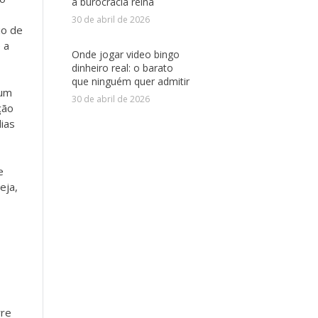
a burocracia reina
30 de abril de 2026
io de
 a
Onde jogar video bingo
dinheiro real: o barato
que ninguém quer admitir
 um
30 de abril de 2026
ção
ias
e
eja,
rre