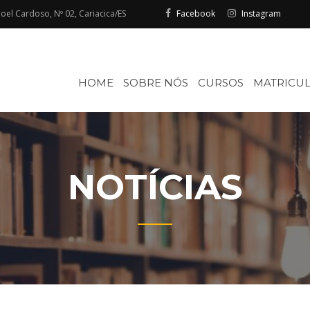
el Cardoso, Nº 02, Cariacica/ES
Facebook
Instagram
HOME
SOBRE NÓS
CURSOS
MATRICUL
L
NOTÍCIAS