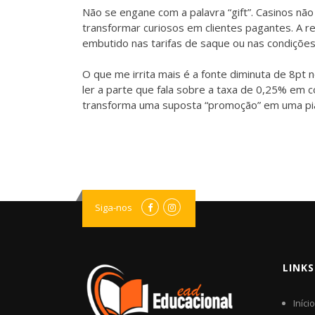
Não se engane com a palavra “gift”. Casinos não
transformar curiosos em clientes pagantes. A r
embutido nas tarifas de saque ou nas condições 
O que me irrita mais é a fonte diminuta de 8p
ler a parte que fala sobre a taxa de 0,25% em c
transforma uma suposta “promoção” em uma pi
Siga-nos
LINKS
Início