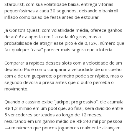
Starburst, com sua volatilidade baixa, entrega vitórias
pequeníssimas a cada 30 segundos, deixando o bankroll
inflado como balão de festa antes de estourar.
Já Gonzo’s Quest, com volatilidade média, oferece ganhos
de até 6x a aposta em 1 a cada 40 giros, mas a
probabilidade de atingir esse pico é de 0,12%, número que
faz qualquer “casa” parecer mais segura que a loteria.
Comparar a rapidez desses slots com a velocidade de um
depósito Pix é como comparar a velocidade de um coelho
com a de um guepardo; o primeiro pode ser rápido, mas o
segundo devora a presa antes que o outro perceba o
movimento.
Quando o cassino exibe “jackpot progressivo”, ele acumula
R$ 1,2 milhão em um pool que, ao final, será dividido entre
5 vencedores sorteados ao longo de 12 meses,
resultando em um ganho médio de R$ 240 mil por pessoa
—um número que poucos jogadores realmente alcançam.