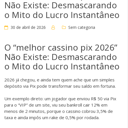
Não Existe: Desmascarando
o Mito do Lucro Instantâneo
30 de abril de 2026
Sem categoria
O “melhor cassino pix 2026”
Não Existe: Desmascarando
o Mito do Lucro Instantâneo
2026 já chegou, e ainda tem quem ache que um simples
depósito via Pix pode transformar seu saldo em fortuna.
Um exemplo direto: um jogador que enviou R$ 50 via Pix
para o “VIP” de um site, viu seu bankroll cair 12% em
menos de 2 minutos, porque o cassino cobrou 3,5% de
taxa e ainda impôs um rake de 0,5% por rodada.