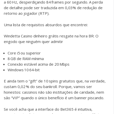
a 60 Hz, desperdiçando 84 frames por segundo. A perda
de detalhe pode ser traduzida em 0,03% de redução de
retorno ao jogador (RTP).
Uma lista de requisitos absurdos que encontrei:
Windetta Casino dinheiro grátis resgate na hora BR: O
engodo que ninguém quer admitir
Core i5 ou superior
8 GB de RAM mínima
Conexão estável acima de 20 Mbps
Windows 10 64‑bit
E ainda tem o “gift” de 10 spins gratuitos que, na verdade,
custam 0,02 % do seu bankroll. Porque, vamos ser
honestos: cassinos não são instituições de caridade, nem
são “VIP” quando o único benefício é um banner piscando.
Se você acha que a interface do Bet365 é intuitiva,