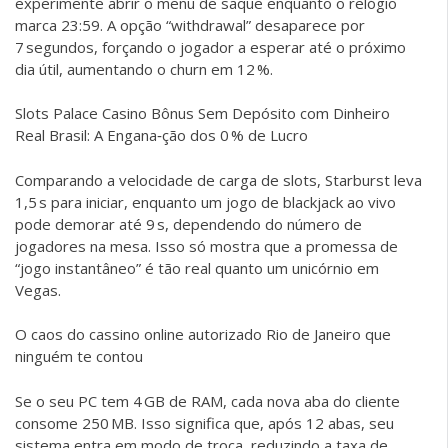
experimente abrir o menu de saque enquanto o relógio
marca 23:59. A opção “withdrawal” desaparece por
7 segundos, forçando o jogador a esperar até o próximo
dia útil, aumentando o churn em 12 %.
Slots Palace Casino Bônus Sem Depósito com Dinheiro
Real Brasil: A Engana‑ção dos 0 % de Lucro
Comparando a velocidade de carga de slots, Starburst leva
1,5 s para iniciar, enquanto um jogo de blackjack ao vivo
pode demorar até 9 s, dependendo do número de
jogadores na mesa. Isso só mostra que a promessa de
“jogo instantâneo” é tão real quanto um unicórnio em
Vegas.
O caos do cassino online autorizado Rio de Janeiro que
ninguém te contou
Se o seu PC tem 4 GB de RAM, cada nova aba do cliente
consome 250 MB. Isso significa que, após 12 abas, seu
sistema entra em modo de troca, reduzindo a taxa de