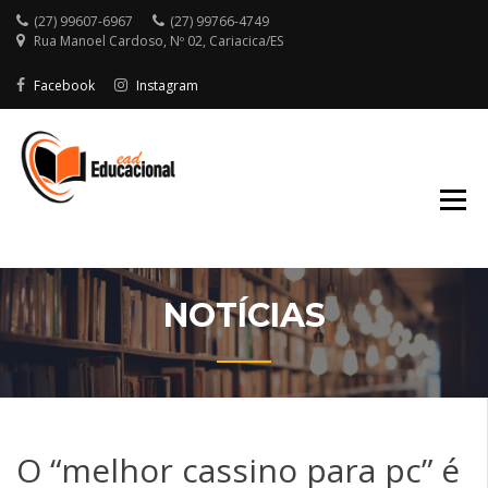
Skip
(27) 99607-6967
(27) 99766-4749
to
Rua Manoel Cardoso, Nº 02, Cariacica/ES
content
Facebook
Instagram
EDUCAÇÃO A
DISTÂNCIA – EAD
EDUCACIONAL
NOTÍCIAS
O “melhor cassino para pc” é