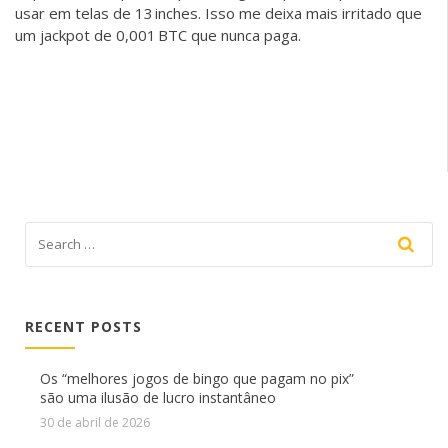
usar em telas de 13 inches. Isso me deixa mais irritado que
um jackpot de 0,001 BTC que nunca paga.
RECENT POSTS
Os “melhores jogos de bingo que pagam no pix”
são uma ilusão de lucro instantâneo
30 de abril de 2026