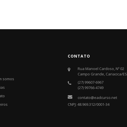
CONTATO
Rua Manoel Cardoso, Nº 02
Campo Grande, Cariacica/ES. 
m somos
(27) 99607-6967
ias
(27) 99766-4749
ato
contato@eadcurso.net
eiros
CNPJ: 48.969.312/0001-34