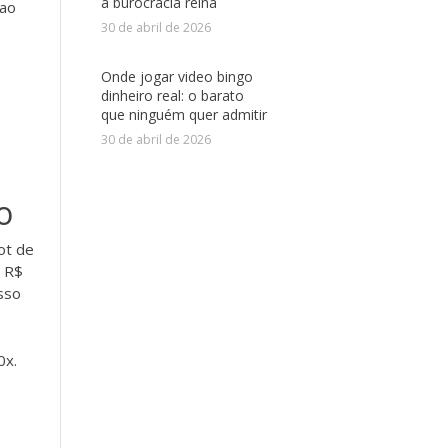
a burocracia reina
 ao
30 de abril de 2026
Onde jogar video bingo
dinheiro real: o barato
que ninguém quer admitir
30 de abril de 2026
o
ot de
é R$
sso
0x.