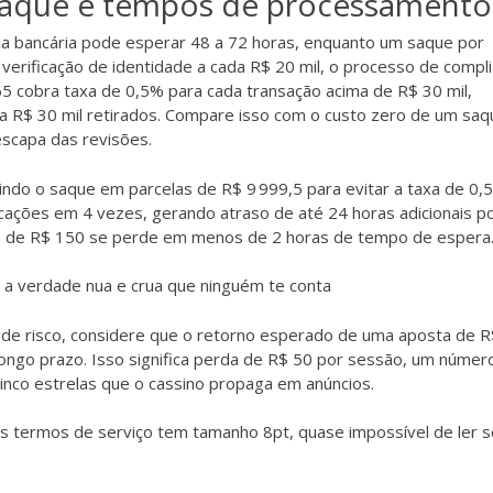
saque e tempos de processamento
ncia bancária pode esperar 48 a 72 horas, enquanto um saque por
 verificação de identidade a cada R$ 20 mil, o processo de compl
5 cobra taxa de 0,5% para cada transação acima de R$ 30 mil,
 R$ 30 mil retirados. Compare isso com o custo zero de um saq
escapa das revisões.
indo o saque em parcelas de R$ 9 999,5 para evitar a taxa de 0,
cações em 4 vezes, gerando atraso de até 24 horas adicionais p
mia de R$ 150 se perde em menos de 2 horas de tempo de espera
: a verdade nua e crua que ninguém te conta
tido de risco, considere que o retorno esperado de uma aposta de 
ongo prazo. Isso significa perda de R$ 50 por sessão, um númer
cinco estrelas que o cassino propaga em anúncios.
 nos termos de serviço tem tamanho 8pt, quase impossível de ler 