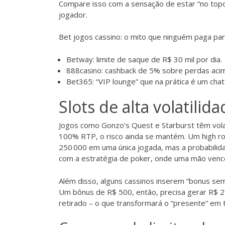
Compare isso com a sensação de estar “no topo
jogador.
Bet jogos cassino: o mito que ninguém paga pa
Betway: limite de saque de R$ 30 mil por dia.
888casino: cashback de 5% sobre perdas acim
Bet365: “VIP lounge” que na prática é um cha
Slots de alta volatilid
Jogos como Gonzo’s Quest e Starburst têm volat
100% RTP, o risco ainda se mantém. Um high rol
250 000 em uma única jogada, mas a probabilida
com a estratégia de poker, onde uma mão venc
Além disso, alguns cassinos inserem “bonus sem
Um bônus de R$ 500, então, precisa gerar R$ 2
retirado – o que transformará o “presente” em t