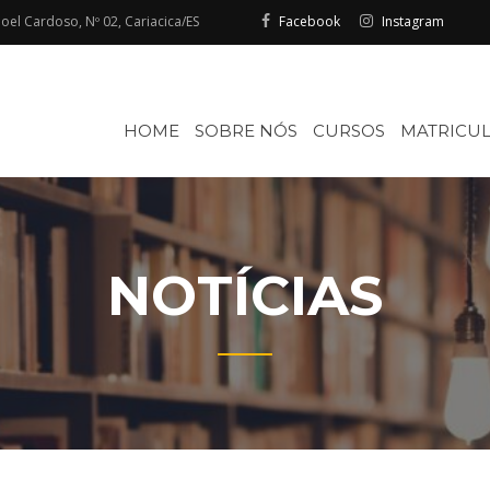
el Cardoso, Nº 02, Cariacica/ES
Facebook
Instagram
HOME
SOBRE NÓS
CURSOS
MATRICUL
L
NOTÍCIAS