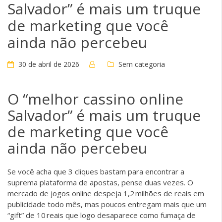
Salvador” é mais um truque
de marketing que você
ainda não percebeu
30 de abril de 2026
Sem categoria
O “melhor cassino online
Salvador” é mais um truque
de marketing que você
ainda não percebeu
Se você acha que 3 cliques bastam para encontrar a
suprema plataforma de apostas, pense duas vezes. O
mercado de jogos online despeja 1,2 milhões de reais em
publicidade todo mês, mas poucos entregam mais que um
“gift” de 10 reais que logo desaparece como fumaça de