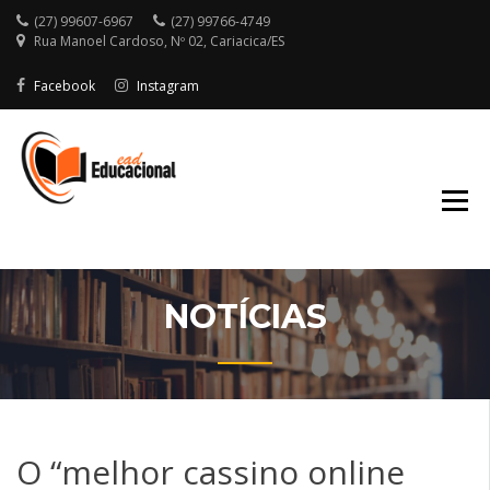
Skip
(27) 99607-6967
(27) 99766-4749
to
Rua Manoel Cardoso, Nº 02, Cariacica/ES
content
Facebook
Instagram
EDUCAÇÃO A
DISTÂNCIA – EAD
EDUCACIONAL
NOTÍCIAS
O “melhor cassino online