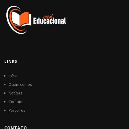
LINKS
Início
Quem somos
Notícias
Contato
Parceiros
CONTATO