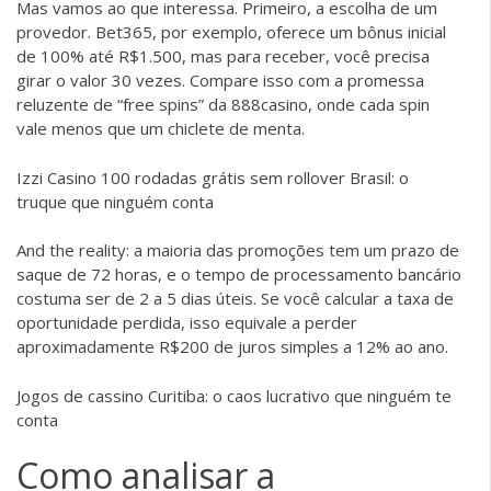
Mas vamos ao que interessa. Primeiro, a escolha de um
provedor. Bet365, por exemplo, oferece um bônus inicial
de 100% até R$1.500, mas para receber, você precisa
girar o valor 30 vezes. Compare isso com a promessa
reluzente de “free spins” da 888casino, onde cada spin
vale menos que um chiclete de menta.
Izzi Casino 100 rodadas grátis sem rollover Brasil: o
truque que ninguém conta
And the reality: a maioria das promoções tem um prazo de
saque de 72 horas, e o tempo de processamento bancário
costuma ser de 2 a 5 dias úteis. Se você calcular a taxa de
oportunidade perdida, isso equivale a perder
aproximadamente R$200 de juros simples a 12% ao ano.
Jogos de cassino Curitiba: o caos lucrativo que ninguém te
conta
Como analisar a