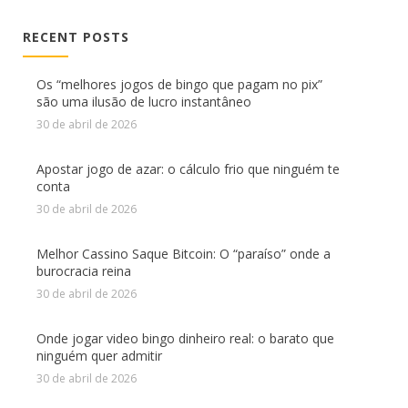
RECENT POSTS
Os “melhores jogos de bingo que pagam no pix”
são uma ilusão de lucro instantâneo
30 de abril de 2026
Apostar jogo de azar: o cálculo frio que ninguém te
conta
30 de abril de 2026
Melhor Cassino Saque Bitcoin: O “paraíso” onde a
burocracia reina
30 de abril de 2026
Onde jogar video bingo dinheiro real: o barato que
ninguém quer admitir
30 de abril de 2026