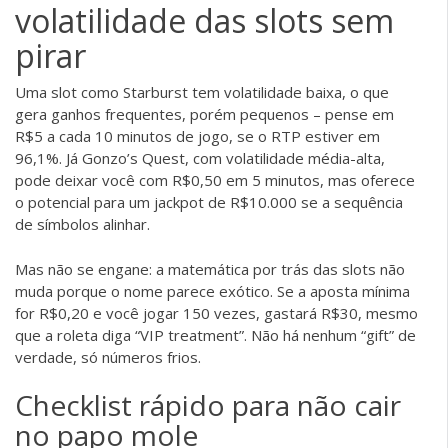
volatilidade das slots sem
pirar
Uma slot como Starburst tem volatilidade baixa, o que
gera ganhos frequentes, porém pequenos – pense em
R$5 a cada 10 minutos de jogo, se o RTP estiver em
96,1%. Já Gonzo’s Quest, com volatilidade média-alta,
pode deixar você com R$0,50 em 5 minutos, mas oferece
o potencial para um jackpot de R$10.000 se a sequência
de símbolos alinhar.
Mas não se engane: a matemática por trás das slots não
muda porque o nome parece exótico. Se a aposta mínima
for R$0,20 e você jogar 150 vezes, gastará R$30, mesmo
que a roleta diga “VIP treatment”. Não há nenhum “gift” de
verdade, só números frios.
Checklist rápido para não cair
no papo mole