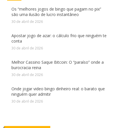
Os “melhores jogos de bingo que pagam no pix”
são uma ilusão de lucro instantâneo
30 de abril de 2026
Apostar jogo de azar: o cálculo frio que ninguém te
conta
30 de abril de 2026
Melhor Cassino Saque Bitcoin: O “paraíso” onde a
burocracia reina
30 de abril de 2026
Onde jogar video bingo dinheiro real: o barato que
ninguém quer admitir
30 de abril de 2026