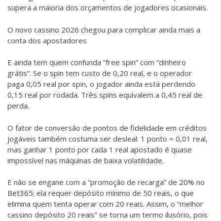
supera a maioria dos orçamentos de jogadores ocasionais.
O novo cassino 2026 chegou para complicar ainda mais a
conta dos apostadores
E ainda tem quem confunda “free spin” com “dinheiro
grátis”. Se o spin tem custo de 0,20 real, e o operador
paga 0,05 real por spin, o jogador ainda está perdendo
0,15 real por rodada. Três spins equivalem a 0,45 real de
perda.
O fator de conversão de pontos de fidelidade em créditos
jogáveis também costuma ser desleal: 1 ponto = 0,01 real,
mas ganhar 1 ponto por cada 1 real apostado é quase
impossível nas máquinas de baixa volatilidade.
E não se engane com a “promoção de recarga” de 20% no
Bet365; ela requer depósito mínimo de 50 reais, o que
elimina quem tenta operar com 20 reais. Assim, o “melhor
cassino depósito 20 reais” se torna um termo ilusório, pois