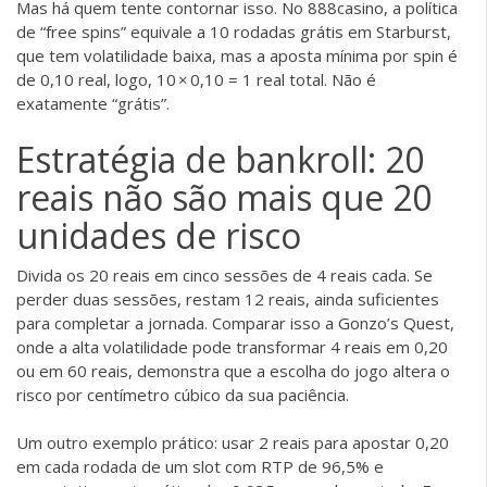
Mas há quem tente contornar isso. No 888casino, a política
de “free spins” equivale a 10 rodadas grátis em Starburst,
que tem volatilidade baixa, mas a aposta mínima por spin é
de 0,10 real, logo, 10 × 0,10 = 1 real total. Não é
exatamente “grátis”.
Estratégia de bankroll: 20
reais não são mais que 20
unidades de risco
Divida os 20 reais em cinco sessões de 4 reais cada. Se
perder duas sessões, restam 12 reais, ainda suficientes
para completar a jornada. Comparar isso a Gonzo’s Quest,
onde a alta volatilidade pode transformar 4 reais em 0,20
ou em 60 reais, demonstra que a escolha do jogo altera o
risco por centímetro cúbico da sua paciência.
Um outro exemplo prático: usar 2 reais para apostar 0,20
em cada rodada de um slot com RTP de 96,5% e