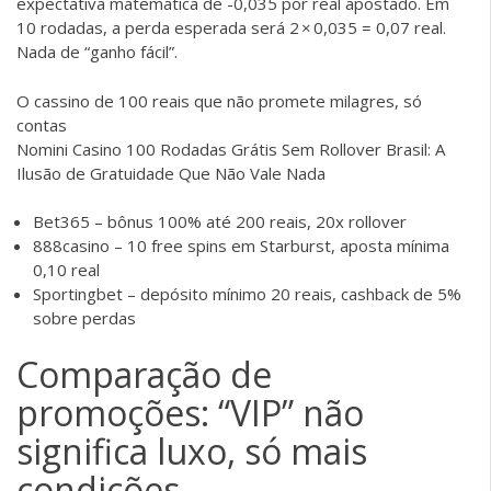
expectativa matemática de -0,035 por real apostado. Em
10 rodadas, a perda esperada será 2 × 0,035 = 0,07 real.
Nada de “ganho fácil”.
O cassino de 100 reais que não promete milagres, só
contas
Nomini Casino 100 Rodadas Grátis Sem Rollover Brasil: A
Ilusão de Gratuidade Que Não Vale Nada
Bet365 – bônus 100% até 200 reais, 20x rollover
888casino – 10 free spins em Starburst, aposta mínima
0,10 real
Sportingbet – depósito mínimo 20 reais, cashback de 5%
sobre perdas
Comparação de
promoções: “VIP” não
significa luxo, só mais
condições