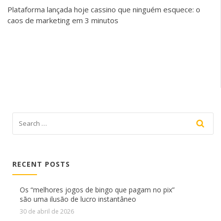
Plataforma lançada hoje cassino que ninguém esquece: o
caos de marketing em 3 minutos
RECENT POSTS
Os “melhores jogos de bingo que pagam no pix”
são uma ilusão de lucro instantâneo
30 de abril de 2026