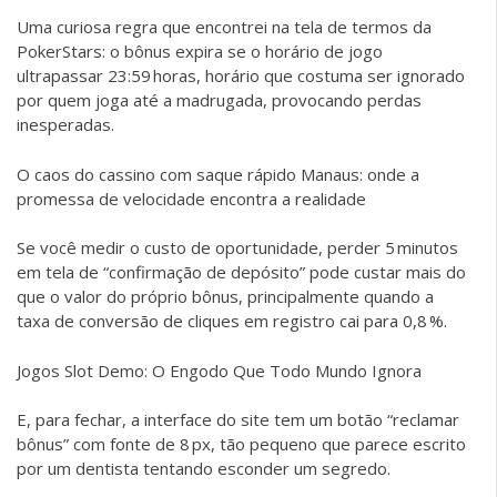
Uma curiosa regra que encontrei na tela de termos da
PokerStars: o bônus expira se o horário de jogo
ultrapassar 23:59 horas, horário que costuma ser ignorado
por quem joga até a madrugada, provocando perdas
inesperadas.
O caos do cassino com saque rápido Manaus: onde a
promessa de velocidade encontra a realidade
Se você medir o custo de oportunidade, perder 5 minutos
em tela de “confirmação de depósito” pode custar mais do
que o valor do próprio bônus, principalmente quando a
taxa de conversão de cliques em registro cai para 0,8 %.
Jogos Slot Demo: O Engodo Que Todo Mundo Ignora
E, para fechar, a interface do site tem um botão “reclamar
bônus” com fonte de 8 px, tão pequeno que parece escrito
por um dentista tentando esconder um segredo.