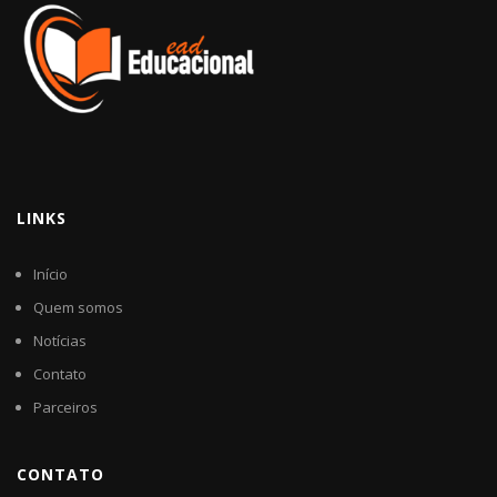
LINKS
Início
Quem somos
Notícias
Contato
Parceiros
CONTATO