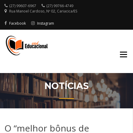
Skip
(27) 99607-6967
(27) 99766-4749
to
Rua Manoel Cardoso, Nº 02, Cariacica/ES
content
Facebook
Instagram
EDUCAÇÃO A
DISTÂNCIA – EAD
EDUCACIONAL
NOTÍCIAS
O “melhor bônus de