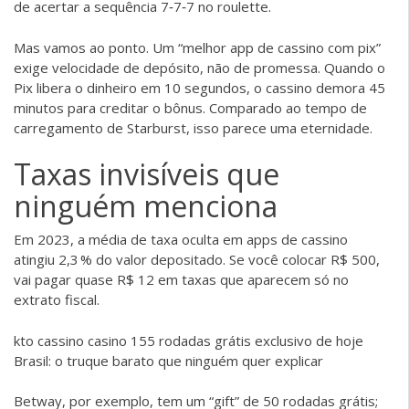
de acertar a sequência 7‑7‑7 no roulette.
Mas vamos ao ponto. Um “melhor app de cassino com pix”
exige velocidade de depósito, não de promessa. Quando o
Pix libera o dinheiro em 10 segundos, o cassino demora 45
minutos para creditar o bônus. Comparado ao tempo de
carregamento de Starburst, isso parece uma eternidade.
Taxas invisíveis que
ninguém menciona
Em 2023, a média de taxa oculta em apps de cassino
atingiu 2,3 % do valor depositado. Se você colocar R$ 500,
vai pagar quase R$ 12 em taxas que aparecem só no
extrato fiscal.
kto cassino casino 155 rodadas grátis exclusivo de hoje
Brasil: o truque barato que ninguém quer explicar
Betway, por exemplo, tem um “gift” de 50 rodadas grátis;