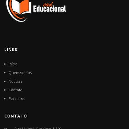
LINKS
Início
Quem somos
Notícias
Contato
Parceiros
CONTATO
Rua Manoel Cardoso, Nº 02