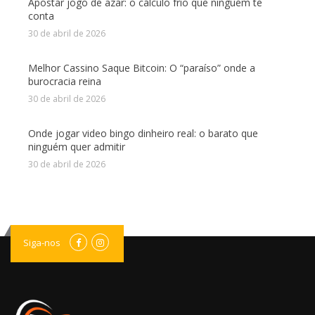
Apostar jogo de azar: o cálculo frio que ninguém te
conta
30 de abril de 2026
Melhor Cassino Saque Bitcoin: O “paraíso” onde a
burocracia reina
30 de abril de 2026
Onde jogar video bingo dinheiro real: o barato que
ninguém quer admitir
30 de abril de 2026
Siga-nos