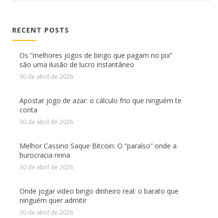
RECENT POSTS
Os “melhores jogos de bingo que pagam no pix”
são uma ilusão de lucro instantâneo
30 de abril de 2026
Apostar jogo de azar: o cálculo frio que ninguém te
conta
30 de abril de 2026
Melhor Cassino Saque Bitcoin: O “paraíso” onde a
burocracia reina
30 de abril de 2026
Onde jogar video bingo dinheiro real: o barato que
ninguém quer admitir
30 de abril de 2026