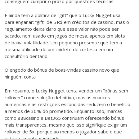
conseguem cumprir o prazo por questões técnicas.
E ainda tem a política de “gift” que o Lucky Nugget usa
para enganar: “gift” de 5 R$ em créditos de cassino, mas o
regulamento deixa claro que esse valor não pode ser
sacado, nem usado em jogos de mesa, apenas em slots
de baixa volatilidade. Um pequeno presente que tem a
mesma utilidade de um chiclete de cortesia em um
consultório dentário.
O engodo do bônus de boas‑vindas cassino novo que
ninguém conta
Em resumo, o Lucky Nugget tenta vender um “bônus sem
rollover” como solução definitiva, mas as nuances
numéricas e as restrições escondidas reduzem o benefício
a menos de 30 % do prometido. Enquanto isso, marcas
como 888casino e Bet365 continuam oferecendo bônus
mais transparentes, mesmo que isso signifique exigir um
rollover de 5x, porque ao menos o jogador sabe o que
está realmente ganhando.