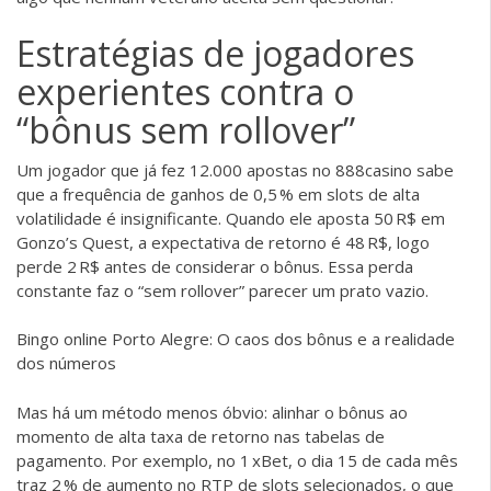
Estratégias de jogadores
experientes contra o
“bônus sem rollover”
Um jogador que já fez 12.000 apostas no 888casino sabe
que a frequência de ganhos de 0,5 % em slots de alta
volatilidade é insignificante. Quando ele aposta 50 R$ em
Gonzo’s Quest, a expectativa de retorno é 48 R$, logo
perde 2 R$ antes de considerar o bônus. Essa perda
constante faz o “sem rollover” parecer um prato vazio.
Bingo online Porto Alegre: O caos dos bônus e a realidade
dos números
Mas há um método menos óbvio: alinhar o bônus ao
momento de alta taxa de retorno nas tabelas de
pagamento. Por exemplo, no 1 xBet, o dia 15 de cada mês
traz 2 % de aumento no RTP de slots selecionados, o que