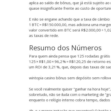
aplica ao saldo de bônus, que já está sujeito ao
quase insignificante frente ao custo de oportu
E não se engane achando que a taxa de câmbio é
1 BTC = R$150.000,00, mas adiciona uma marge
valor convertido em BTC será R$2.000,00 ÷ 1,
as taxas de rede.
Resumo dos Números
Para quem ainda pensa que 125 rodadas grátis s
125 × R$1,00 × 96,2 % = R$120,25 de retorno es
um ROI de 3,21 %, que, depois das taxas de sa
wintopia casino bônus sem depósito sem rollov
Se você realmente quiser “ganhar na hora hoje”, 
sobretudo, não se iluda com o marketing de “gr
enquanto o relógio interno cobra tempo, dados 
Ah, e a menor irritação que encontrei? O botão 