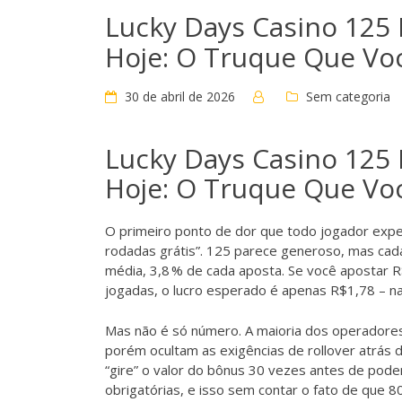
Lucky Days Casino 125
Hoje: O Truque Que Vo
30 de abril de 2026
Sem categoria
Lucky Days Casino 125
Hoje: O Truque Que Vo
O primeiro ponto de dor que todo jogador expe
rodadas grátis”. 125 parece generoso, mas cad
média, 3,8 % de cada aposta. Se você apostar 
jogadas, o lucro esperado é apenas R$1,78 – na
Mas não é só número. A maioria dos operadore
porém ocultam as exigências de rollover atrás
“gire” o valor do bônus 30 vezes antes de pode
obrigatórias, e isso sem contar o fato de que 8