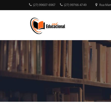
Skip
(27) 99607-6967
(27) 99766-4749
Rua Mano
to
content
EDUCAÇÃO A
DISTÂNCIA –
EAD
EDUCACIONA