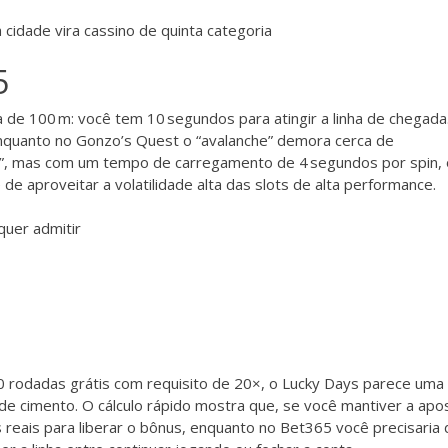
 cidade vira cassino de quinta categoria
5
de 100 m: você tem 10 segundos para atingir a linha de chegada
enquanto no Gonzo’s Quest o “avalanche” demora cerca de
s”, mas com um tempo de carregamento de 4 segundos por spin, 
 de aproveitar a volatilidade alta das slots de alta performance.
quer admitir
rodadas grátis com requisito de 20×, o Lucky Days parece uma
e cimento. O cálculo rápido mostra que, se você mantiver a apo
reais para liberar o bônus, enquanto no Bet365 você precisaria 