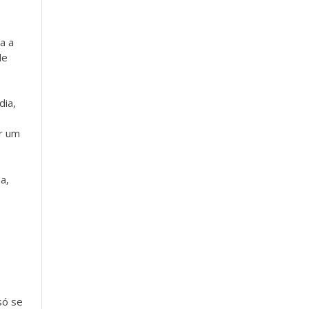
a a
de
dia,
ar um
a,
é
só se