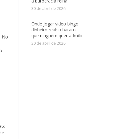
a burocracia reina
30 de abril de 2026
Onde jogar video bingo
dinheiro real: o barato
que ninguém quer admitir
. No
30 de abril de 2026
o
sta
de