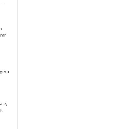
 –
o
rar
 gera
a e,
s,