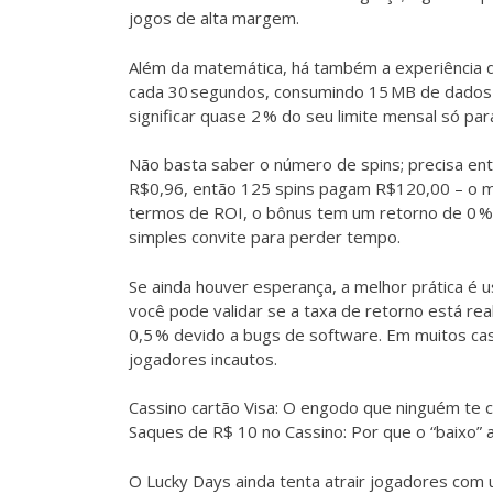
jogos de alta margem.
Além da matemática, há também a experiência d
cada 30 segundos, consumindo 15 MB de dados 
significar quase 2 % do seu limite mensal só par
Não basta saber o número de spins; precisa en
R$0,96, então 125 spins pagam R$120,00 – o 
termos de ROI, o bônus tem um retorno de 0 % q
simples convite para perder tempo.
Se ainda houver esperança, a melhor prática é 
você pode validar se a taxa de retorno está re
0,5 % devido a bugs de software. Em muitos cas
jogadores incautos.
Cassino cartão Visa: O engodo que ninguém te 
Saques de R$ 10 no Cassino: Por que o “baixo” 
O Lucky Days ainda tenta atrair jogadores com 