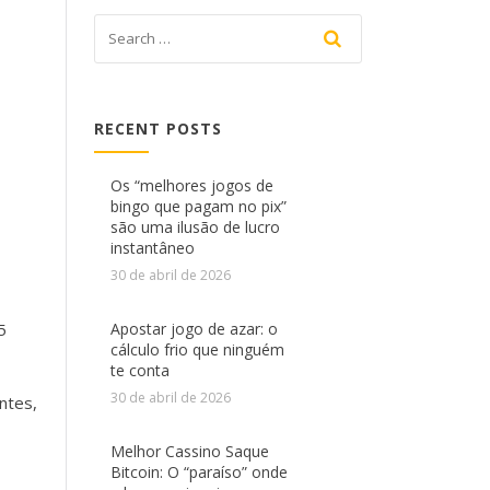
RECENT POSTS
Os “melhores jogos de
bingo que pagam no pix”
são uma ilusão de lucro
instantâneo
30 de abril de 2026
Apostar jogo de azar: o
5
cálculo frio que ninguém
te conta
30 de abril de 2026
ntes,
Melhor Cassino Saque
Bitcoin: O “paraíso” onde