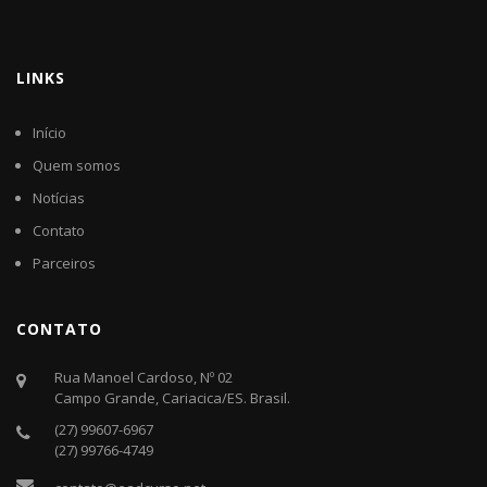
LINKS
Início
Quem somos
Notícias
Contato
Parceiros
CONTATO
Rua Manoel Cardoso, Nº 02
Campo Grande, Cariacica/ES. Brasil.
(27) 99607-6967
(27) 99766-4749