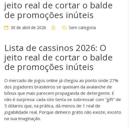
jeito real de cortar o balde
de promoções inúteis
30 de abril de 2026
Sem categoria
Lista de cassinos 2026: O
jeito real de cortar o balde
de promoções inúteis
O mercado de jogos online já chegou ao ponto onde 27%
dos jogadores brasileiros se queixam da avalanche de
bônus que mais parecem propaganda de detergente. E
não é surpresa: cada site tenta se sobressair com “gift” de
5 dólares que, na prática, dá menos de 1 real de
jogabilidade real. Porque dinheiro grátis não existe, exceto
na sua imaginação.