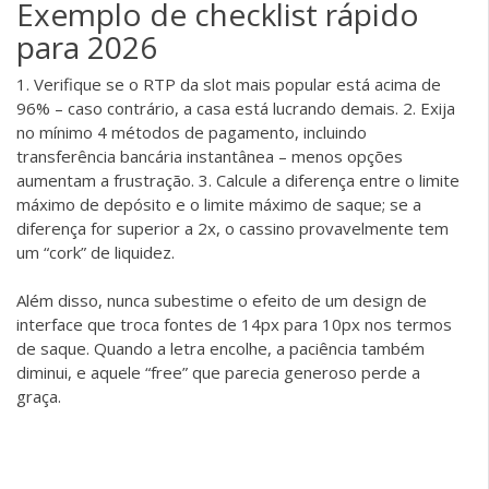
Exemplo de checklist rápido
para 2026
1. Verifique se o RTP da slot mais popular está acima de
96% – caso contrário, a casa está lucrando demais. 2. Exija
no mínimo 4 métodos de pagamento, incluindo
transferência bancária instantânea – menos opções
aumentam a frustração. 3. Calcule a diferença entre o limite
máximo de depósito e o limite máximo de saque; se a
diferença for superior a 2x, o cassino provavelmente tem
um “cork” de liquidez.
Além disso, nunca subestime o efeito de um design de
interface que troca fontes de 14px para 10px nos termos
de saque. Quando a letra encolhe, a paciência também
diminui, e aquele “free” que parecia generoso perde a
graça.