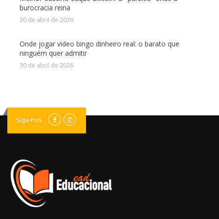
burocracia reina
30 de abril de 2026
Onde jogar video bingo dinheiro real: o barato que
ninguém quer admitir
30 de abril de 2026
Siga-nos