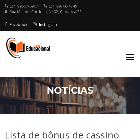
Skip
(27) 99607-6967
(27) 99766-4749
to
Rua Manoel Cardoso, Nº 02, Cariacica/ES
content
Facebook
Instagram
EDUCAÇÃO A
DISTÂNCIA – EAD
EDUCACIONAL
NOTÍCIAS
Lista de bônus de cassino