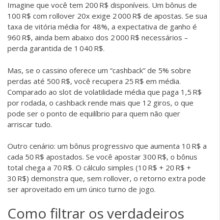
Imagine que você tem 200 R$ disponíveis. Um bônus de
100 R$ com rollover 20x exige 2 000 R$ de apostas. Se sua
taxa de vitória média for 48%, a expectativa de ganho é
960 R$, ainda bem abaixo dos 2 000 R$ necessários –
perda garantida de 1 040 R$.
Mas, se o cassino oferece um “cashback” de 5% sobre
perdas até 500 R$, você recupera 25 R$ em média.
Comparado ao slot de volatilidade média que paga 1,5 R$
por rodada, o cashback rende mais que 12 giros, o que
pode ser o ponto de equilíbrio para quem não quer
arriscar tudo.
Outro cenário: um bônus progressivo que aumenta 10 R$ a
cada 50 R$ apostados. Se você apostar 300 R$, o bônus
total chega a 70 R$. O cálculo simples (10 R$ + 20 R$ +
30 R$) demonstra que, sem rollover, o retorno extra pode
ser aproveitado em um único turno de jogo.
Como filtrar os verdadeiros