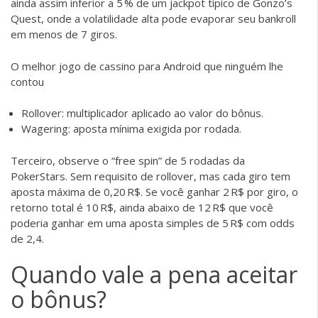
ainda assim inferior a 5 % de um jackpot típico de Gonzo’s
Quest, onde a volatilidade alta pode evaporar seu bankroll
em menos de 7 giros.
O melhor jogo de cassino para Android que ninguém lhe
contou
Rollover: multiplicador aplicado ao valor do bônus.
Wagering: aposta mínima exigida por rodada.
Terceiro, observe o “free spin” de 5 rodadas da
PokerStars. Sem requisito de rollover, mas cada giro tem
aposta máxima de 0,20 R$. Se você ganhar 2 R$ por giro, o
retorno total é 10 R$, ainda abaixo de 12 R$ que você
poderia ganhar em uma aposta simples de 5 R$ com odds
de 2,4.
Quando vale a pena aceitar
o bônus?