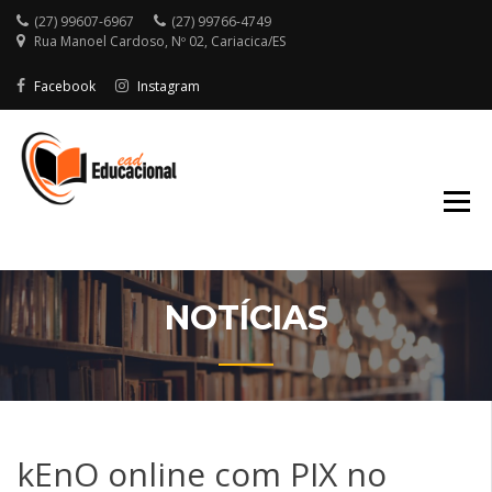
Skip
(27) 99607-6967
(27) 99766-4749
to
Rua Manoel Cardoso, Nº 02, Cariacica/ES
content
Facebook
Instagram
EDUCAÇÃO A
DISTÂNCIA – EAD
EDUCACIONAL
NOTÍCIAS
kEnO online com PIX no