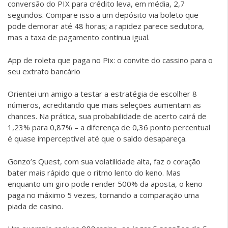
conversão do PIX para crédito leva, em média, 2,7
segundos. Compare isso a um depósito via boleto que
pode demorar até 48 horas; a rapidez parece sedutora,
mas a taxa de pagamento continua igual.
App de roleta que paga no Pix: o convite do cassino para o
seu extrato bancário
Orientei um amigo a testar a estratégia de escolher 8
números, acreditando que mais seleções aumentam as
chances. Na prática, sua probabilidade de acerto cairá de
1,23% para 0,87% – a diferença de 0,36 ponto percentual
é quase imperceptível até que o saldo desapareça.
Gonzo’s Quest, com sua volatilidade alta, faz o coração
bater mais rápido que o ritmo lento do keno. Mas
enquanto um giro pode render 500% da aposta, o keno
paga no máximo 5 vezes, tornando a comparação uma
piada de casino.