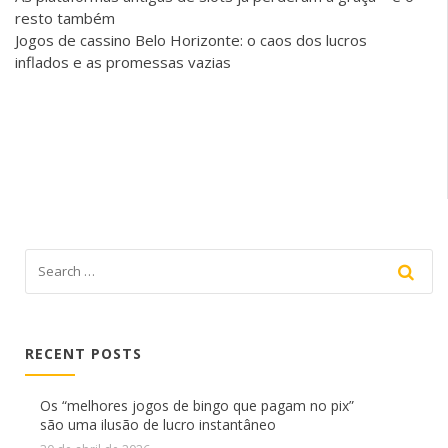
resto também
Jogos de cassino Belo Horizonte: o caos dos lucros
inflados e as promessas vazias
RECENT POSTS
Os “melhores jogos de bingo que pagam no pix”
são uma ilusão de lucro instantâneo