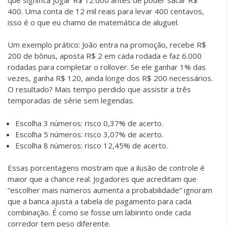
400. Uma conta de 12 mil reais para levar 400 centavos,
isso é o que eu chamo de matemática de aluguel.
Um exemplo prático: João entra na promoção, recebe R$
200 de bônus, aposta R$ 2 em cada rodada e faz 6.000
rodadas para completar o rollover. Se ele ganhar 1% das
vezes, ganha R$ 120, ainda longe dos R$ 200 necessários.
O resultado? Mais tempo perdido que assistir a três
temporadas de série sem legendas.
Escolha 3 números: risco 0,37% de acerto.
Escolha 5 números: risco 3,07% de acerto.
Escolha 8 números: risco 12,45% de acerto.
Essas porcentagens mostram que a ilusão de controle é
maior que a chance real. Jogadores que acreditam que
“escolher mais números aumenta a probabilidade” ignoram
que a banca ajusta a tabela de pagamento para cada
combinação. É como se fosse um labirinto onde cada
corredor tem peso diferente.