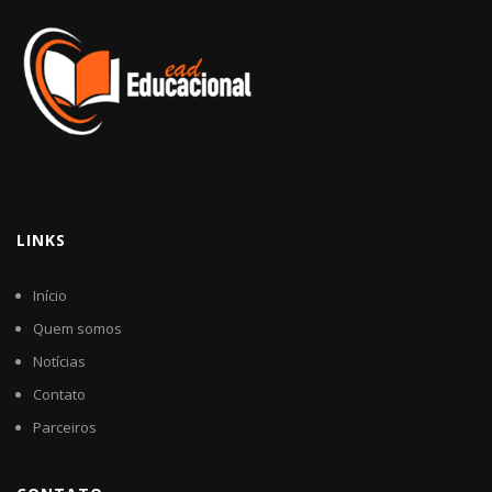
LINKS
Início
Quem somos
Notícias
Contato
Parceiros