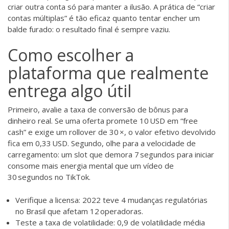
criar outra conta só para manter a ilusão. A prática de “criar
contas múltiplas” é tão eficaz quanto tentar encher um
balde furado: o resultado final é sempre vaziu.
Como escolher a
plataforma que realmente
entrega algo útil
Primeiro, avalie a taxa de conversão de bônus para
dinheiro real. Se uma oferta promete 10 USD em “free
cash” e exige um rollover de 30 ×, o valor efetivo devolvido
fica em 0,33 USD. Segundo, olhe para a velocidade de
carregamento: um slot que demora 7 segundos para iniciar
consome mais energia mental que um vídeo de
30 segundos no TikTok.
Verifique a licensa: 2022 teve 4 mudanças regulatórias
no Brasil que afetam 12 operadoras.
Teste a taxa de volatilidade: 0,9 de volatilidade média