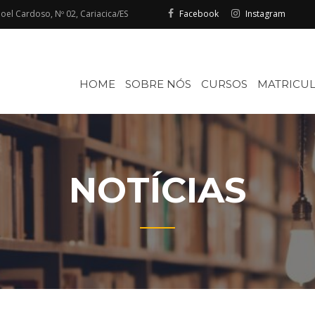
el Cardoso, Nº 02, Cariacica/ES
Facebook
Instagram
HOME
SOBRE NÓS
CURSOS
MATRICUL
L
NOTÍCIAS