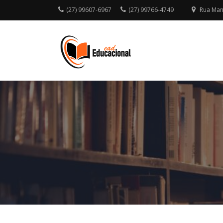
Skip
(27) 99607-6967
(27) 99766-4749
Rua Mano
to
content
EDUCAÇÃO A
DISTÂNCIA –
EAD
EDUCACIONA