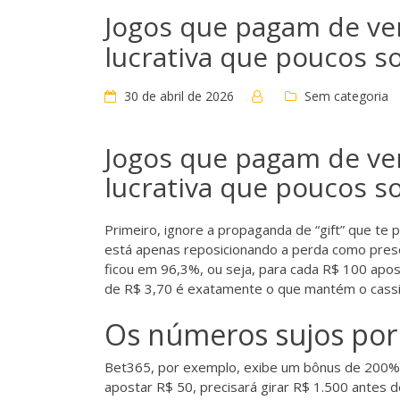
Jogos que pagam de ver
lucrativa que poucos 
30 de abril de 2026
Sem categoria
Jogos que pagam de ver
lucrativa que poucos 
Primeiro, ignore a propaganda de “gift” que te 
está apenas reposicionando a perda como prese
ficou em 96,3%, ou seja, para cada R$ 100 apos
de R$ 3,70 é exatamente o que mantém o cassi
Os números sujos por
Bet365, por exemplo, exibe um bônus de 200% a
apostar R$ 50, precisará girar R$ 1.500 antes d