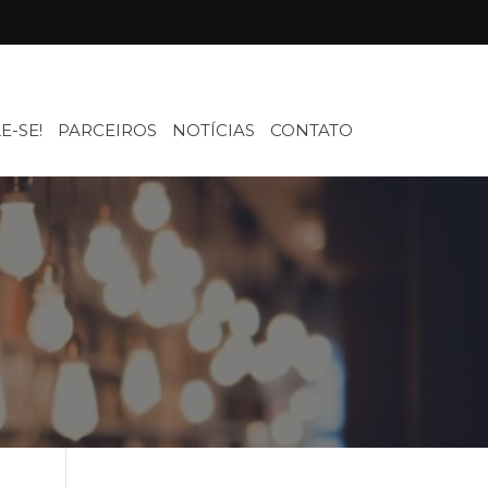
E-SE!
PARCEIROS
NOTÍCIAS
CONTATO