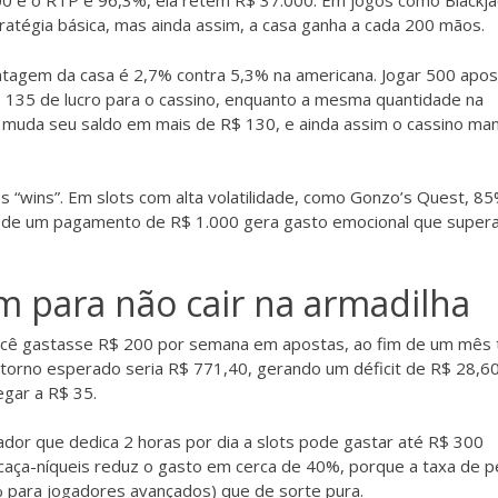
.000 e o RTP é 96,3%, ela retém R$ 37.000. Em jogos como Blackja
atégia básica, mas ainda assim, a casa ganha a cada 200 mãos.
ntagem da casa é 2,7% contra 5,3% na americana. Jogar 500 apo
$ 135 de lucro para o cassino, enquanto a mesma quantidade na
o muda seu saldo em mais de R$ 130, e ainda assim o cassino m
 “wins”. Em slots com alta volatilidade, como Gonzo’s Quest, 8
 de um pagamento de R$ 1.000 gera gasto emocional que supera
em para não cair na armadilha
 você gastasse R$ 200 por semana em apostas, ao fim de um mês 
etorno esperado seria R$ 771,40, gerando um déficit de R$ 28,6
gar a R$ 35.
or que dedica 2 horas por dia a slots pode gastar até R$ 300
caça-níqueis reduz o gasto em cerca de 40%, porque a taxa de p
 para jogadores avançados) que de sorte pura.