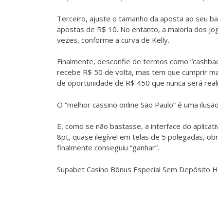
Terceiro, ajuste o tamanho da aposta ao seu ba
apostas de R$ 10. No entanto, a maioria dos jo
vezes, conforme a curva de Kelly.
Finalmente, desconfie de termos como “cashba
recebe R$ 50 de volta, mas tem que cumprir ma
de oportunidade de R$ 450 que nunca será rea
O “melhor cassino online São Paulo” é uma ilusã
E, como se não bastasse, a interface do aplica
8pt, quase ilegível em telas de 5 polegadas, obr
finalmente conseguiu “ganhar”.
Supabet Casino Bônus Especial Sem Depósito 