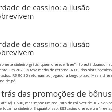
dade de cassino: a ilusão
sobrevivem
dade de cassino: a ilusão
sobrevivem
promete dinheiro grátis; quem oferece “free” não está doando na
nte. Em 2023, a taxa média de retorno (RTP) dos slots brasileir
tados, R$ 96,30 retornam ao jogador a longo prazo. Mas a difer
no de pé.
 trás das promoções de bônus
té R$ 1.500, mas impõe um requisito de rollover de 30x. Se vo
e tocar no dinheiro. Enquanto isso, 888casino oferece um “free sp