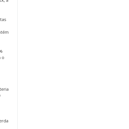
ck, a
stas
antém
5%
 o
teria
0
erda