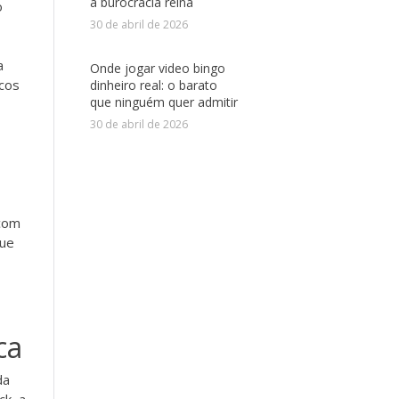
a burocracia reina
o
30 de abril de 2026
a
Onde jogar video bingo
cos
dinheiro real: o barato
que ninguém quer admitir
30 de abril de 2026
 com
que
ca
da