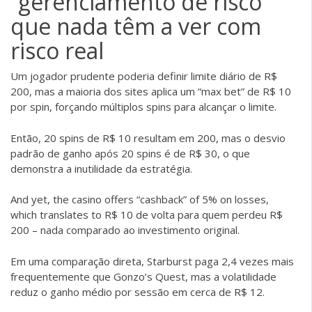
“gerenciamento de risco”
que nada têm a ver com
risco real
Um jogador prudente poderia definir limite diário de R$
200, mas a maioria dos sites aplica um “max bet” de R$ 10
por spin, forçando múltiplos spins para alcançar o limite.
Então, 20 spins de R$ 10 resultam em 200, mas o desvio
padrão de ganho após 20 spins é de R$ 30, o que
demonstra a inutilidade da estratégia.
And yet, the casino offers “cashback” of 5% on losses,
which translates to R$ 10 de volta para quem perdeu R$
200 – nada comparado ao investimento original.
Em uma comparação direta, Starburst paga 2,4 vezes mais
frequentemente que Gonzo’s Quest, mas a volatilidade
reduz o ganho médio por sessão em cerca de R$ 12.