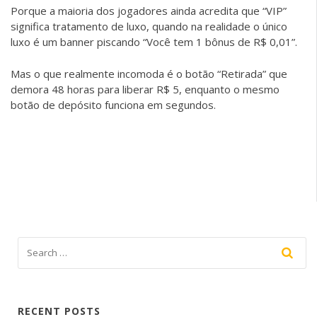
Porque a maioria dos jogadores ainda acredita que “VIP”
significa tratamento de luxo, quando na realidade o único
luxo é um banner piscando “Você tem 1 bônus de R$ 0,01”.
Mas o que realmente incomoda é o botão “Retirada” que
demora 48 horas para liberar R$ 5, enquanto o mesmo
botão de depósito funciona em segundos.
RECENT POSTS