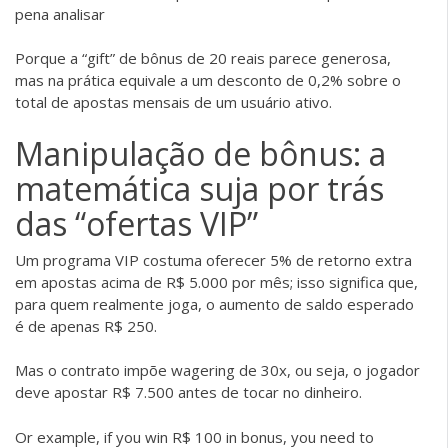
pena analisar
Porque a “gift” de bônus de 20 reais parece generosa,
mas na prática equivale a um desconto de 0,2% sobre o
total de apostas mensais de um usuário ativo.
Manipulação de bônus: a
matemática suja por trás
das “ofertas VIP”
Um programa VIP costuma oferecer 5% de retorno extra
em apostas acima de R$ 5.000 por mês; isso significa que,
para quem realmente joga, o aumento de saldo esperado
é de apenas R$ 250.
Mas o contrato impõe wagering de 30x, ou seja, o jogador
deve apostar R$ 7.500 antes de tocar no dinheiro.
Or example, if you win R$ 100 in bonus, you need to