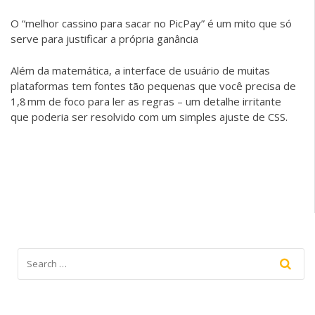
O “melhor cassino para sacar no PicPay” é um mito que só
serve para justificar a própria ganância
Além da matemática, a interface de usuário de muitas
plataformas tem fontes tão pequenas que você precisa de
1,8 mm de foco para ler as regras – um detalhe irritante
que poderia ser resolvido com um simples ajuste de CSS.