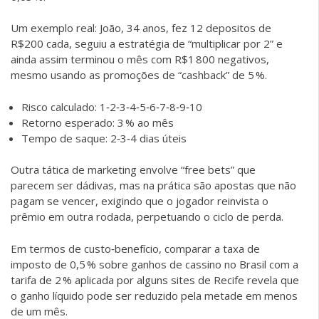
Um exemplo real: João, 34 anos, fez 12 depositos de
R$200 cada, seguiu a estratégia de “multiplicar por 2” e
ainda assim terminou o mês com R$1 800 negativos,
mesmo usando as promoções de “cashback” de 5 %.
Risco calculado: 1‑2‑3‑4‑5‑6‑7‑8‑9‑10
Retorno esperado: 3 % ao mês
Tempo de saque: 2‑3‑4 dias úteis
Outra tática de marketing envolve “free bets” que
parecem ser dádivas, mas na prática são apostas que não
pagam se vencer, exigindo que o jogador reinvista o
prêmio em outra rodada, perpetuando o ciclo de perda.
Em termos de custo‑benefício, comparar a taxa de
imposto de 0,5 % sobre ganhos de cassino no Brasil com a
tarifa de 2 % aplicada por alguns sites de Recife revela que
o ganho líquido pode ser reduzido pela metade em menos
de um mês.