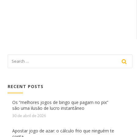
RECENT POSTS
Os “melhores jogos de bingo que pagam no pix”
são uma ilusão de lucro instantâneo
30 de abril de 2026
Apostar jogo de azar: o cálculo frio que ninguém te
conta