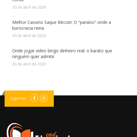
30 de abril de 2026
Melhor Cassino Saque Bitcoin: O “paraíso” onde a
burocracia reina
30 de abril de 2026
Onde jogar video bingo dinheiro real: o barato que
ninguém quer admitir
30 de abril de 2026
Siga-nos