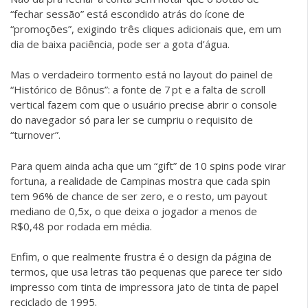
“fechar sessão” está escondido atrás do ícone de
“promoções”, exigindo três cliques adicionais que, em um
dia de baixa paciência, pode ser a gota d’água.
Mas o verdadeiro tormento está no layout do painel de
“Histórico de Bônus”: a fonte de 7 pt e a falta de scroll
vertical fazem com que o usuário precise abrir o console
do navegador só para ler se cumpriu o requisito de
“turnover”.
Para quem ainda acha que um “gift” de 10 spins pode virar
fortuna, a realidade de Campinas mostra que cada spin
tem 96% de chance de ser zero, e o resto, um payout
mediano de 0,5x, o que deixa o jogador a menos de
R$0,48 por rodada em média.
Enfim, o que realmente frustra é o design da página de
termos, que usa letras tão pequenas que parece ter sido
impresso com tinta de impressora jato de tinta de papel
reciclado de 1995.