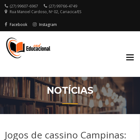
Skip
(27) 99607-6967
(27) 99766-4749
to
Rua Manoel Cardoso, Nº 02, Cariacica/ES
content
Facebook
Instagram
EDUCAÇÃO A
DISTÂNCIA – EAD
EDUCACIONAL
NOTÍCIAS
Jogos de cassino Campinas: