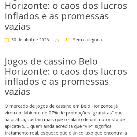
Horizonte: o caos dos lucros
inflados e as promessas
vazias
30 de abril de 2026
Sem categoria
Jogos de cassino Belo
Horizonte: o caos dos lucros
inflados e as promessas
vazias
O mercado de jogos de cassino em Belo Horizonte já
virou um labirinto de 27% de promoções “gratuitas” que,
na prática, custam mais que o salário de um motorista de
aplicativo. E quem ainda acredita que “VIP” significa
tratamento real, esquece que o único luxo que encontra lá