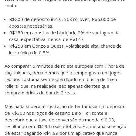
conta
R$200 de depósito inicial, 30x rollover, R$6.000 de
apostas necessárias.
R$150 em apostas de blackjack, 2% de vantagem da
casa, expectativa mensal de R$147.
R$250 em Gonzo’s Quest, volatilidade alta, chance de
lucro único de 0,5%.
Ao comparar 5 minutos de roleta europeia com 1 hora de
caça-níqueis, percebemos que o tempo gasto em jogos
rápidos costuma ser desperdiçado em busca de “high
rollers” que, na realidade, são apenas clientes que
compram drinks de bar de 2 reais.
Mas nada supera a frustração de tentar usar um depósito
de R$300 nos jogos de cassino Belo Horizonte e
descobrir que a taxa de conversão da moeda é 0,98,
resultando em R$294 reais efetivos. É a mesma sensação
de estar pagando R$1,99 por um aplicativo que nunca