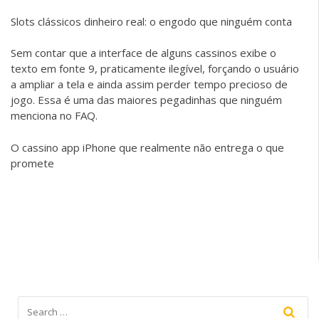
Slots clássicos dinheiro real: o engodo que ninguém conta
Sem contar que a interface de alguns cassinos exibe o
texto em fonte 9, praticamente ilegível, forçando o usuário
a ampliar a tela e ainda assim perder tempo precioso de
jogo. Essa é uma das maiores pegadinhas que ninguém
menciona no FAQ.
O cassino app iPhone que realmente não entrega o que
promete