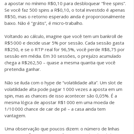
a apostar no mínimo R$0,10 para desbloquear “free spins”.
Se você faz 500 spins a R$0,10, o total investido é apenas
R$50, mas o retorno esperado ainda é proporcionalmente
baixo. Não é “grátis”, é micro‑trabalho.
Voltando ao cálculo, imagine que você tem um bankroll de
R$5 000 e decide usar 5% por sessão. Cada sessão gasta
R$250, e se o RTP real for 96,5%, você perde R$8,75 por
sessão em média. Em 30 sessões, o prejuízo acumulado
chega a R$262,50 – quase a mesma quantia que você
pretendia ganhar.
Não se iluda com o hype de “volatilidade alta”. Um slot de
volatilidade alta pode pagar 1 000 vezes a aposta em um
spin, mas as chances de isso acontecer são 0,05%. É a
mesma lógica de apostar R$1 000 em uma moeda de
1/10 000 chance de cair de pé – a casa ainda tem
vantagem.
Uma observação que poucos dizem: o número de linhas