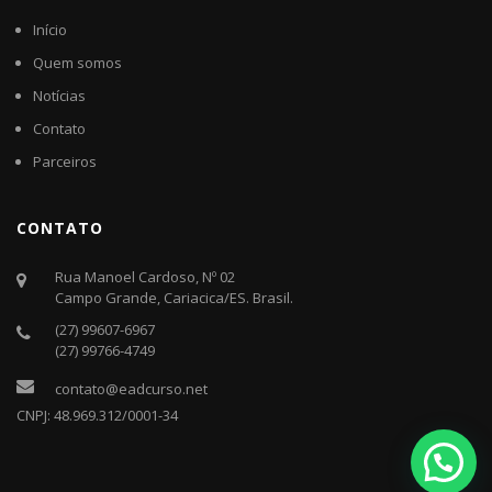
Início
Quem somos
Notícias
Contato
Parceiros
CONTATO
Rua Manoel Cardoso, Nº 02
Campo Grande, Cariacica/ES. Brasil.
(27) 99607-6967
(27) 99766-4749
contato@eadcurso.net
CNPJ: 48.969.312/0001-34