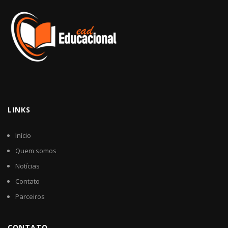
LINKS
Início
Quem somos
Notícias
Contato
Parceiros
CONTATO