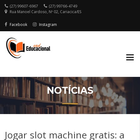
Skip
(27) 99607-6967
(27) 99766-4749
to
Rua Manoel Cardoso, Nº 02, Cariacica/ES
content
Facebook
Instagram
EDUCAÇÃO A
DISTÂNCIA – EAD
EDUCACIONAL
NOTÍCIAS
Jogar slot machine gratis: a