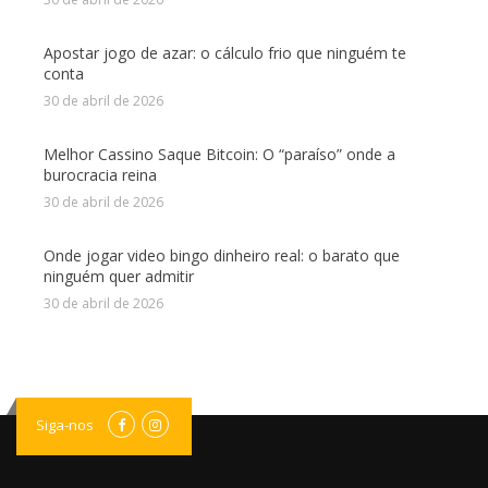
Apostar jogo de azar: o cálculo frio que ninguém te
conta
30 de abril de 2026
Melhor Cassino Saque Bitcoin: O “paraíso” onde a
burocracia reina
30 de abril de 2026
Onde jogar video bingo dinheiro real: o barato que
ninguém quer admitir
30 de abril de 2026
Siga-nos