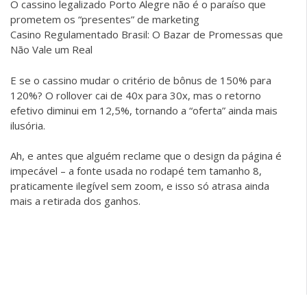
O cassino legalizado Porto Alegre não é o paraíso que
prometem os “presentes” de marketing
Casino Regulamentado Brasil: O Bazar de Promessas que
Não Vale um Real
E se o cassino mudar o critério de bônus de 150% para
120%? O rollover cai de 40x para 30x, mas o retorno
efetivo diminui em 12,5%, tornando a “oferta” ainda mais
ilusória.
Ah, e antes que alguém reclame que o design da página é
impecável – a fonte usada no rodapé tem tamanho 8,
praticamente ilegível sem zoom, e isso só atrasa ainda
mais a retirada dos ganhos.