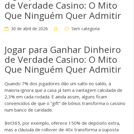
de Verdade Casino: O Mito
Que Ninguém Quer Admitir
30 de abril de 2026
Sem categoria
Jogar para Ganhar Dinheiro
de Verdade Casino: O Mito
Que Ninguém Quer Admitir
Quando 7% dos jogadores dão um salto no saldo, a
maioria ignora que a casa já tem a vantagem calculada de
2,3% em cada rodada. E ainda assim, alguns ficam
convencidos de que o “gift” de bônus transforma o cassino
num banco de caridade.
Bet365, por exemplo, oferece 150% de depósito extra,
mas a cláusula de rollover de 40x transforma a suposta