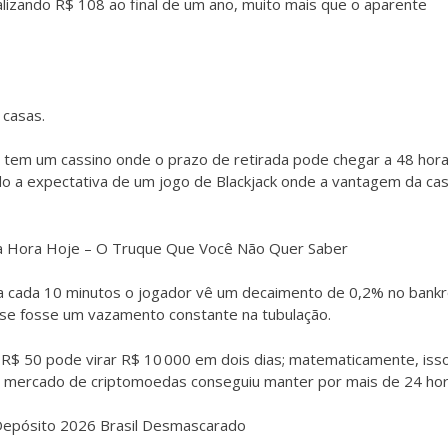
lizando R$ 108 ao final de um ano, muito mais que o aparente
 casas.
 tem um cassino onde o prazo de retirada pode chegar a 48 hora
do a expectativa de um jogo de Blackjack onde a vantagem da ca
na Hora Hoje – O Truque Que Você Não Quer Saber
 a cada 10 minutos o jogador vê um decaimento de 0,2% no bankro
se fosse um vazamento constante na tubulação.
R$ 50 pode virar R$ 10 000 em dois dias; matematicamente, iss
o mercado de criptomoedas conseguiu manter por mais de 24 hor
 Depósito 2026 Brasil Desmascarado