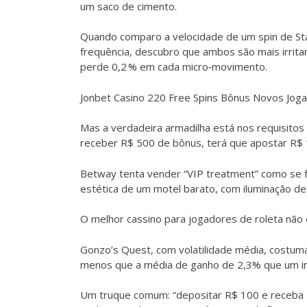
um saco de cimento.
Quando comparo a velocidade de um spin de Star
frequência, descubro que ambos são mais irrita
perde 0,2 % em cada micro‑movimento.
Jonbet Casino 220 Free Spins Bônus Novos Joga
Mas a verdadeira armadilha está nos requisitos
receber R$ 500 de bônus, terá que apostar R$ 1
Betway tenta vender “VIP treatment” como se f
estética de um motel barato, com iluminação de
O melhor cassino para jogadores de roleta não
Gonzo’s Quest, com volatilidade média, costuma
menos que a média de ganho de 2,3% que um in
Um truque comum: “depositar R$ 100 e receba R