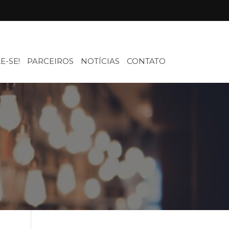
E-SE!
PARCEIROS
NOTÍCIAS
CONTATO