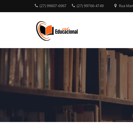
Skip
(27) 99607-6967
(27) 99766-4749
Rua Mano
to
content
EDUCAÇÃO A
DISTÂNCIA –
EAD
EDUCACIONA