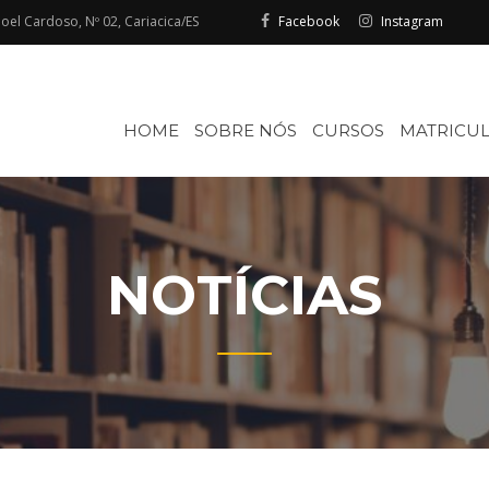
el Cardoso, Nº 02, Cariacica/ES
Facebook
Instagram
HOME
SOBRE NÓS
CURSOS
MATRICUL
L
NOTÍCIAS