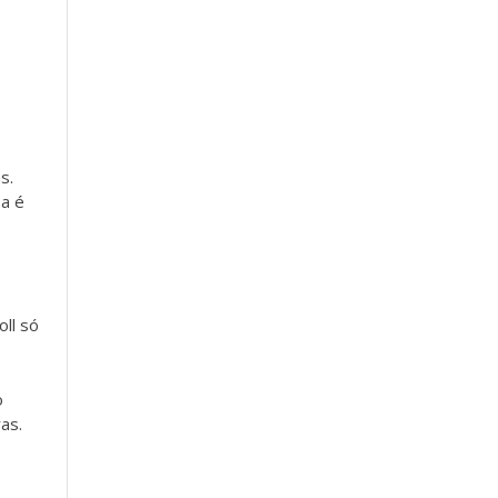
s.
sa é
ll só
o
as.