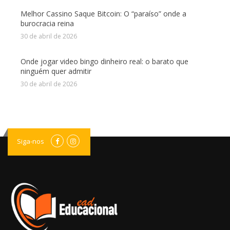
Melhor Cassino Saque Bitcoin: O “paraíso” onde a
burocracia reina
30 de abril de 2026
Onde jogar video bingo dinheiro real: o barato que
ninguém quer admitir
30 de abril de 2026
Siga-nos