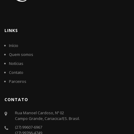
LINKS
Início
Quem somos
Notícias
Contato
Parceiros
CONTATO
Rua Manoel Cardoso, Nº 02
Campo Grande, Cariacica/ES. Brasil.
(27) 99607-6967
(27) 99766-4749