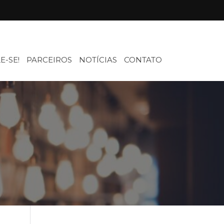
E-SE!
PARCEIROS
NOTÍCIAS
CONTATO