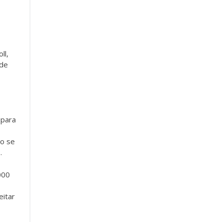
ll,
 de
 para
to se
.
000
eitar