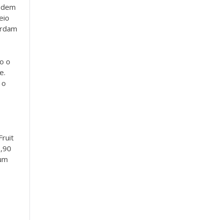
podem
eio
ardam
o o
e.
 o
Fruit
0,90
 um