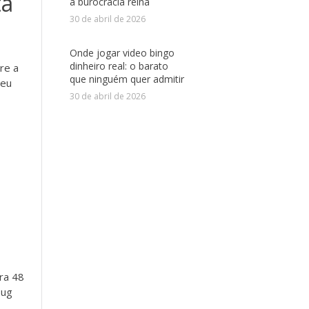
ta
a burocracia reina
30 de abril de 2026
Onde jogar video bingo
dinheiro real: o barato
re a
que ninguém quer admitir
seu
30 de abril de 2026
ra 48
bug