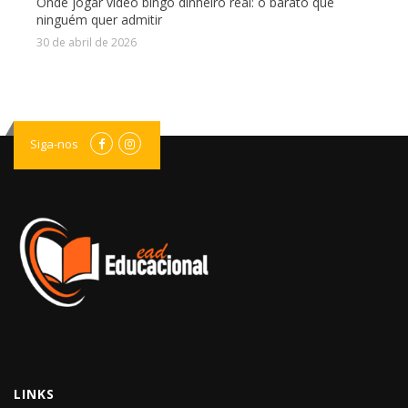
Onde jogar video bingo dinheiro real: o barato que
ninguém quer admitir
30 de abril de 2026
Siga-nos
LINKS