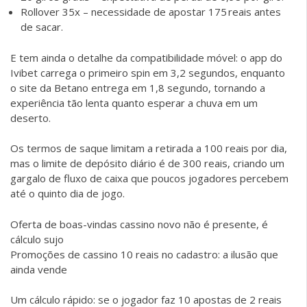
Rollover 35x – necessidade de apostar 175 reais antes
de sacar.
E tem ainda o detalhe da compatibilidade móvel: o app do
Ivibet carrega o primeiro spin em 3,2 segundos, enquanto
o site da Betano entrega em 1,8 segundo, tornando a
experiência tão lenta quanto esperar a chuva em um
deserto.
Os termos de saque limitam a retirada a 100 reais por dia,
mas o limite de depósito diário é de 300 reais, criando um
gargalo de fluxo de caixa que poucos jogadores percebem
até o quinto dia de jogo.
Oferta de boas-vindas cassino novo não é presente, é
cálculo sujo
Promoções de cassino 10 reais no cadastro: a ilusão que
ainda vende
Um cálculo rápido: se o jogador faz 10 apostas de 2 reais