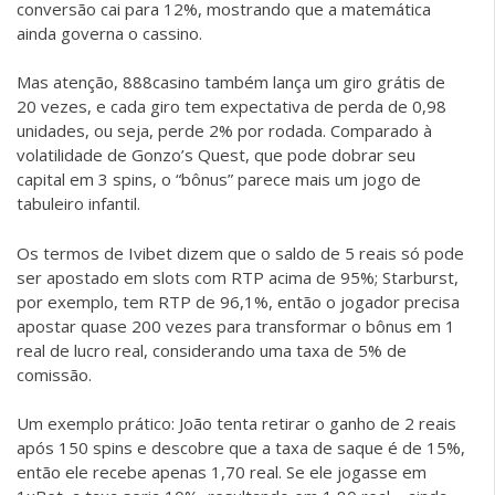
conversão cai para 12%, mostrando que a matemática
ainda governa o cassino.
Mas atenção, 888casino também lança um giro grátis de
20 vezes, e cada giro tem expectativa de perda de 0,98
unidades, ou seja, perde 2% por rodada. Comparado à
volatilidade de Gonzo’s Quest, que pode dobrar seu
capital em 3 spins, o “bônus” parece mais um jogo de
tabuleiro infantil.
Os termos de Ivibet dizem que o saldo de 5 reais só pode
ser apostado em slots com RTP acima de 95%; Starburst,
por exemplo, tem RTP de 96,1%, então o jogador precisa
apostar quase 200 vezes para transformar o bônus em 1
real de lucro real, considerando uma taxa de 5% de
comissão.
Um exemplo prático: João tenta retirar o ganho de 2 reais
após 150 spins e descobre que a taxa de saque é de 15%,
então ele recebe apenas 1,70 real. Se ele jogasse em