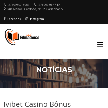
Skip
(27) 99607-6967
(27) 99766-4749
to
Rua Manoel Cardoso, Nº 02, Cariacica/ES
content
Facebook
Instagram
EDUCAÇÃO A
DISTÂNCIA – EAD
EDUCACIONAL
NOTÍCIAS
Ivibet Casino Bônus