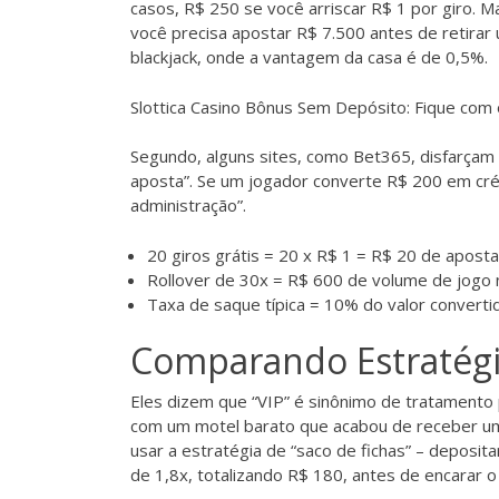
casos, R$ 250 se você arriscar R$ 1 por giro. M
você precisa apostar R$ 7.500 antes de retira
blackjack, onde a vantagem da casa é de 0,5%.
Slottica Casino Bônus Sem Depósito: Fique com
Segundo, alguns sites, como Bet365, disfarçam
aposta”. Se um jogador converte R$ 200 em cré
administração”.
20 giros grátis = 20 x R$ 1 = R$ 20 de aposta i
Rollover de 30x = R$ 600 de volume de jogo 
Taxa de saque típica = 10% do valor converti
Comparando Estratégi
Eles dizem que “VIP” é sinônimo de tratamento 
com um motel barato que acabou de receber um
usar a estratégia de “saco de fichas” – deposi
de 1,8x, totalizando R$ 180, antes de encarar o 