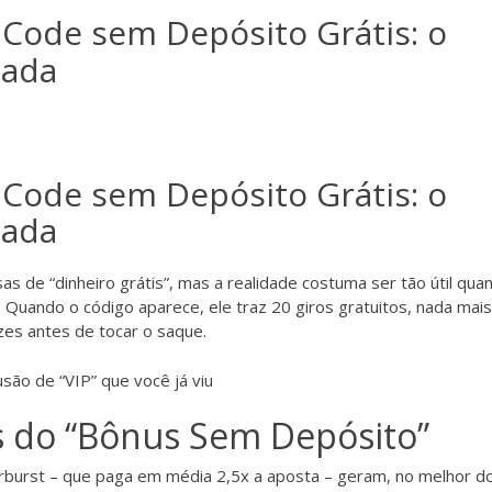
 Code sem Depósito Grátis: o
Nada
 Code sem Depósito Grátis: o
Nada
 de “dinheiro grátis”, mas a realidade costuma ser tão útil qua
uando o código aparece, ele traz 20 giros gratuitos, nada mais
zes antes de tocar o saque.
lusão de “VIP” que você já viu
ás do “Bônus Sem Depósito”
arburst – que paga em média 2,5x a aposta – geram, no melhor d