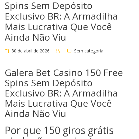
Spins Sem Depósito
Exclusivo BR: A Armadilha
Mais Lucrativa Que Você
Ainda Não Viu
30 de abril de 2026
Sem categoria
Galera Bet Casino 150 Free
Spins Sem Depósito
Exclusivo BR: A Armadilha
Mais Lucrativa Que Você
Ainda Não Viu
Por que 150 giros grátis