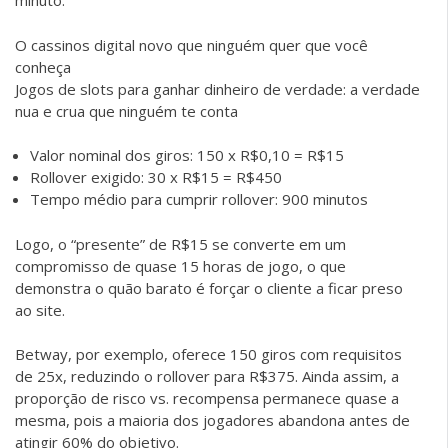
minuto.
O cassinos digital novo que ninguém quer que você
conheça
Jogos de slots para ganhar dinheiro de verdade: a verdade
nua e crua que ninguém te conta
Valor nominal dos giros: 150 x R$0,10 = R$15
Rollover exigido: 30 x R$15 = R$450
Tempo médio para cumprir rollover: 900 minutos
Logo, o “presente” de R$15 se converte em um
compromisso de quase 15 horas de jogo, o que
demonstra o quão barato é forçar o cliente a ficar preso
ao site.
Betway, por exemplo, oferece 150 giros com requisitos
de 25x, reduzindo o rollover para R$375. Ainda assim, a
proporção de risco vs. recompensa permanece quase a
mesma, pois a maioria dos jogadores abandona antes de
atingir 60% do objetivo.