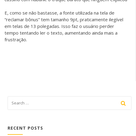
E, como se não bastasse, a fonte utilizada na tela de
“reclamar bônus” tem tamanho 9pt, praticamente ilegível
em telas de 13 polegadas. Isso faz o usuário perder
tempo tentando ler o texto, aumentando ainda mais a
frustração.
RECENT POSTS