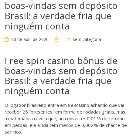
boas‑vindas sem depósito
Brasil: a verdade fria que
ninguém conta
30 de abril de 2026
Sem categoria
Free spin casino bônus de
boas‑vindas sem depósito
Brasil: a verdade fria que
ninguém conta
O jogador brasileiro entra em 888casino achando que vai
receber 25 “presentes” em forma de rodadas grátis, mas
a matemática revela que, ao converter 0,01 % de retorno
em perdas, ele ainda tem menos de 0,002 % de chance de
sair rico.