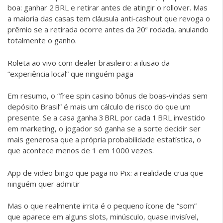
boa: ganhar 2 BRL e retirar antes de atingir o rollover. Mas
a maioria das casas tem cláusula anti‑cashout que revoga o
prêmio se a retirada ocorre antes da 20ª rodada, anulando
totalmente o ganho.
Roleta ao vivo com dealer brasileiro: a ilusão da
“experiência local” que ninguém paga
Em resumo, o “free spin casino bônus de boas‑vindas sem
depósito Brasil” é mais um cálculo de risco do que um
presente. Se a casa ganha 3 BRL por cada 1 BRL investido
em marketing, o jogador só ganha se a sorte decidir ser
mais generosa que a própria probabilidade estatística, o
que acontece menos de 1 em 1000 vezes.
App de video bingo que paga no Pix: a realidade crua que
ninguém quer admitir
Mas o que realmente irrita é o pequeno ícone de “som”
que aparece em alguns slots, minúsculo, quase invisível,