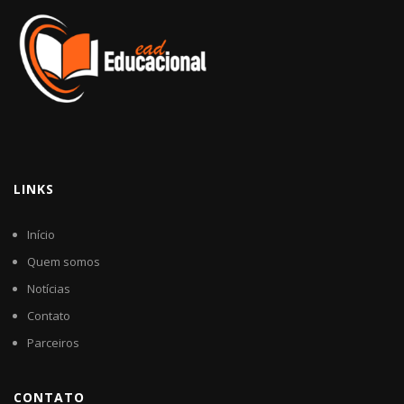
LINKS
Início
Quem somos
Notícias
Contato
Parceiros
CONTATO