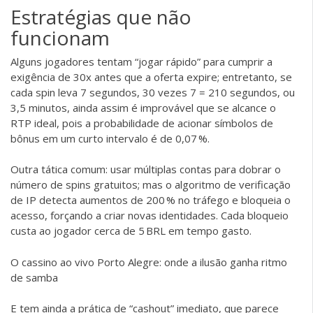
Estratégias que não
funcionam
Alguns jogadores tentam “jogar rápido” para cumprir a
exigência de 30x antes que a oferta expire; entretanto, se
cada spin leva 7 segundos, 30 vezes 7 = 210 segundos, ou
3,5 minutos, ainda assim é improvável que se alcance o
RTP ideal, pois a probabilidade de acionar símbolos de
bônus em um curto intervalo é de 0,07 %.
Outra tática comum: usar múltiplas contas para dobrar o
número de spins gratuitos; mas o algoritmo de verificação
de IP detecta aumentos de 200 % no tráfego e bloqueia o
acesso, forçando a criar novas identidades. Cada bloqueio
custa ao jogador cerca de 5 BRL em tempo gasto.
O cassino ao vivo Porto Alegre: onde a ilusão ganha ritmo
de samba
E tem ainda a prática de “cashout” imediato, que parece