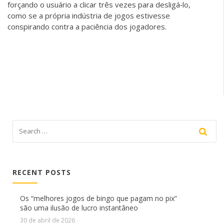
forçando o usuário a clicar três vezes para desligá‑lo,
como se a própria indústria de jogos estivesse
conspirando contra a paciência dos jogadores.
RECENT POSTS
Os “melhores jogos de bingo que pagam no pix”
são uma ilusão de lucro instantâneo
30 de abril de 2026