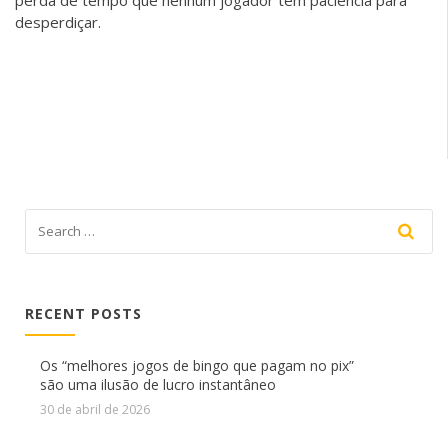
desperdiçar.
RECENT POSTS
Os “melhores jogos de bingo que pagam no pix”
são uma ilusão de lucro instantâneo
30 de abril de 2026