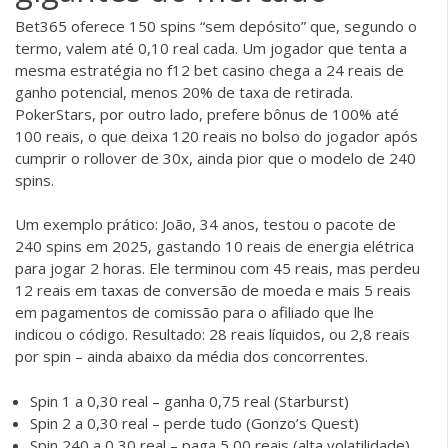
Bet365 oferece 150 spins “sem depósito” que, segundo o
termo, valem até 0,10 real cada. Um jogador que tenta a
mesma estratégia no f12 bet casino chega a 24 reais de
ganho potencial, menos 20% de taxa de retirada.
PokerStars, por outro lado, prefere bônus de 100% até
100 reais, o que deixa 120 reais no bolso do jogador após
cumprir o rollover de 30x, ainda pior que o modelo de 240
spins.
Um exemplo prático: João, 34 anos, testou o pacote de
240 spins em 2025, gastando 10 reais de energia elétrica
para jogar 2 horas. Ele terminou com 45 reais, mas perdeu
12 reais em taxas de conversão de moeda e mais 5 reais
em pagamentos de comissão para o afiliado que lhe
indicou o código. Resultado: 28 reais líquidos, ou 2,8 reais
por spin – ainda abaixo da média dos concorrentes.
Spin 1 a 0,30 real – ganha 0,75 real (Starburst)
Spin 2 a 0,30 real – perde tudo (Gonzo’s Quest)
Spin 240 a 0,30 real – paga 5,00 reais (alta volatilidade)