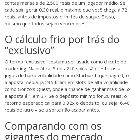
contas mensais de 2.500 reais de um jogador médio. Se
cada spin gerar 0,30 real, o máximo que você chega a 72
reais, antes de impostos e limites de saque. E isso,
mesmo que todos sejam vencedores.
O cálculo frio por trás do
“exclusivo”
O termo “exclusivo” costuma ser usado como chicote de
marketing. Na prática, 5 dos 240 spins são restritos a
jogos de baixa volatilidade como Starburst, que paga 0,5x
a aposta média; já 235 ficam em slots de alta volatilidade
como Gonzo’s Quest, onde a chance de ganhar mais de 5x
a aposta é 1 em 37. Se o depósito mínimo for 20 reais, o
retorno esperado cai para 0,32x o depósito, ou seja, 6,40
reais de lucro – se a sorte não acabar antes.
Comparando com os
gigantes do mercado