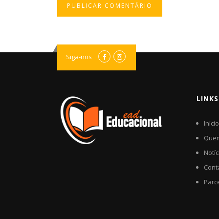
Siga-nos
LINKS
Início
Que
Notíc
Cont
Parc