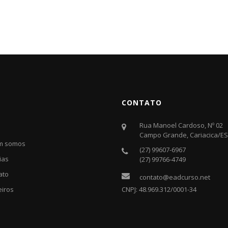
CONTATO
Rua Manoel Cardoso, Nº 02
Campo Grande, Cariacica/ES. 
m somos
(27) 99607-6967
ias
(27) 99766-4749
ato
contato@eadcurso.net
eiros
CNPJ: 48.969.312/0001-34