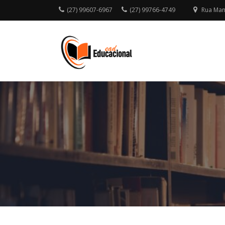
Skip
(27) 99607-6967
(27) 99766-4749
Rua Mano
to
content
EDUCAÇÃO A
DISTÂNCIA –
EAD
EDUCACIONA