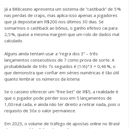
Já a 888casino apresenta um sistema de “cashback” de 5 %
nas perdas de craps, mas aplica isso apenas a jogadores
que já depositaram R$200 nos últimos 30 dias. Se
somarmos o cashback ao bônus, o ganho efetivo cai para
2,5 %, quase a mesma margem que um rolo de dados mal
calculado.
Alguns ainda tentam usar a “regra dos 3” – três
lançamentos consecutivos de 7 como prova de sorte. A
probabilidade de três 7s seguidos é (1/6)^3 ≈ 0,46 %, o
que demonstra que confiar em séries numéricas é tão útil
quanto lembrar os números da loteria.
Se o cassino oferecer um “free bet” de R$5, a realidade é
que o jogador pode perder isso em 5 lançamentos de
1,00 real cada, e ainda não ter direito a retirar nada, pois o
requisito de 30x o valor permanece.
Em 2023, o volume de tráfego de apostas online no Brasil