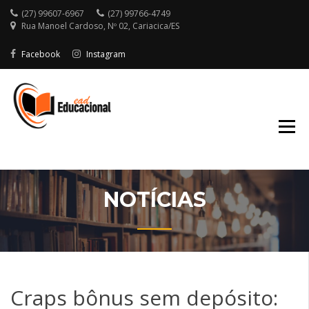
Skip
(27) 99607-6967
(27) 99766-4749
to
Rua Manoel Cardoso, Nº 02, Cariacica/ES
content
Facebook
Instagram
EDUCAÇÃO A
DISTÂNCIA – EAD
EDUCACIONAL
NOTÍCIAS
Craps bônus sem depósito: