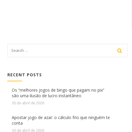
RECENT POSTS
Os “melhores jogos de bingo que pagam no pix”
são uma ilusão de lucro instantâneo
30 de abril de 2026
Apostar jogo de azar: o cálculo frio que ninguém te
conta
30 de abril de 2026