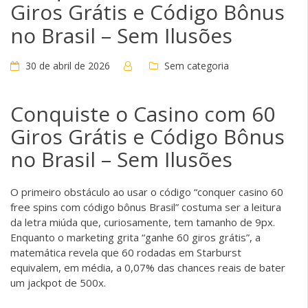
Giros Grátis e Código Bônus
no Brasil – Sem Ilusões
30 de abril de 2026
Sem categoria
Conquiste o Casino com 60
Giros Grátis e Código Bônus
no Brasil – Sem Ilusões
O primeiro obstáculo ao usar o código “conquer casino 60
free spins com código bônus Brasil” costuma ser a leitura
da letra miúda que, curiosamente, tem tamanho de 9px.
Enquanto o marketing grita “ganhe 60 giros grátis”, a
matemática revela que 60 rodadas em Starburst
equivalem, em média, a 0,07% das chances reais de bater
um jackpot de 500x.