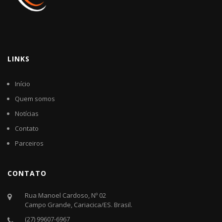
LINKS
Início
Quem somos
Notícias
Contato
Parceiros
CONTATO
Rua Manoel Cardoso, Nº 02
Campo Grande, Cariacica/ES. Brasil.
(27) 99607-6967