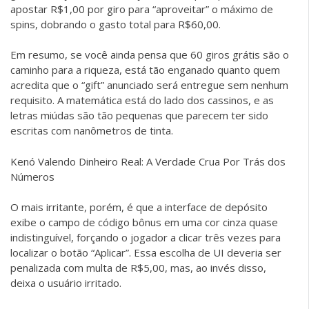
apostar R$1,00 por giro para “aproveitar” o máximo de
spins, dobrando o gasto total para R$60,00.
Em resumo, se você ainda pensa que 60 giros grátis são o
caminho para a riqueza, está tão enganado quanto quem
acredita que o “gift” anunciado será entregue sem nenhum
requisito. A matemática está do lado dos cassinos, e as
letras miúdas são tão pequenas que parecem ter sido
escritas com nanômetros de tinta.
Kenó Valendo Dinheiro Real: A Verdade Crua Por Trás dos
Números
O mais irritante, porém, é que a interface de depósito
exibe o campo de código bônus em uma cor cinza quase
indistinguível, forçando o jogador a clicar três vezes para
localizar o botão “Aplicar”. Essa escolha de UI deveria ser
penalizada com multa de R$5,00, mas, ao invés disso,
deixa o usuário irritado.