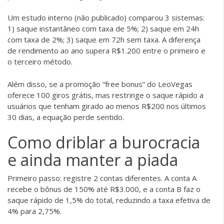
Um estudo interno (não publicado) comparou 3 sistemas:
1) saque instantâneo com taxa de 5%; 2) saque em 24h
com taxa de 2%; 3) saque em 72h sem taxa. A diferença
de rendimento ao ano supera R$1.200 entre o primeiro e
o terceiro método.
Além disso, se a promoção “free bonus” do LeoVegas
oferece 100 giros grátis, mas restringe o saque rápido a
usuários que tenham girado ao menos R$200 nos últimos
30 dias, a equação perde sentido.
Como driblar a burocracia
e ainda manter a piada
Primeiro passo: registre 2 contas diferentes. A conta A
recebe o bônus de 150% até R$3.000, e a conta B faz o
saque rápido de 1,5% do total, reduzindo a taxa efetiva de
4% para 2,75%.