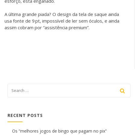
esforço, está enganado.
A última grande piada? O design da tela de saque ainda
usa fonte de 9 pt, impossível de ler sem óculos, e ainda
assim cobram por “assistência premium”.
RECENT POSTS
Os “melhores jogos de bingo que pagam no pix”