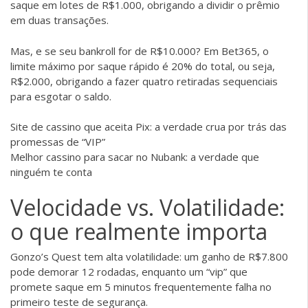
saque em lotes de R$1.000, obrigando a dividir o prêmio
em duas transações.
Mas, e se seu bankroll for de R$10.000? Em Bet365, o
limite máximo por saque rápido é 20% do total, ou seja,
R$2.000, obrigando a fazer quatro retiradas sequenciais
para esgotar o saldo.
Site de cassino que aceita Pix: a verdade crua por trás das
promessas de “VIP”
Melhor cassino para sacar no Nubank: a verdade que
ninguém te conta
Velocidade vs. Volatilidade:
o que realmente importa
Gonzo’s Quest tem alta volatilidade: um ganho de R$7.800
pode demorar 12 rodadas, enquanto um “vip” que
promete saque em 5 minutos frequentemente falha no
primeiro teste de segurança.