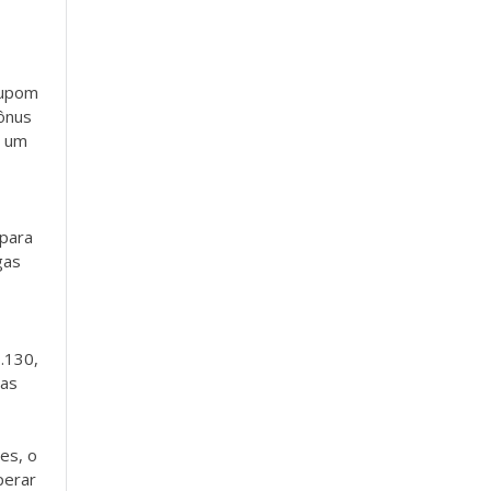
cupom
bônus
r um
 para
gas
.130,
nas
es, o
perar