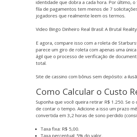
identidade que dobra a cada hora. Por último, o
fila de pagamentos tem menos de 7 solicitaçõ
jogadores que realmente leem os termos.
Video Bingo Dinheiro Real Brasil: A Brutal Realit
E agora, compare isso com a roleta de Starburs
parece um giro de roleta com apenas uma única
ágil que o processo de verificação de document
total.
Site de cassino com bônus sem depósito: a ilus
Como Calcular o Custo R
Suponha que você queira retirar R$ 1.250. Se o
de contar o tempo. Adicione a isso um prazo m
convertida em 3,2 horas de sono perdido (cons
Taxa fixa: R$ 5,00.
Taxa percentual: 5% do valor.