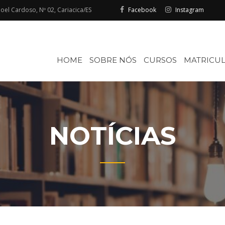
el Cardoso, Nº 02, Cariacica/ES
Facebook
Instagram
HOME
SOBRE NÓS
CURSOS
MATRICUL
L
NOTÍCIAS