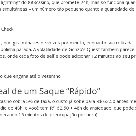
 “lightning” do 888casino, que promete 24h, mas só funciona quan
es simultâneas – um número tão pequeno quanto a quantidade de
y Check
t, que gira milhares de vezes por minuto, enquanto sua retirada
 bolinha parada. A volatilidade de Gonzo’s Quest também parece
os, onde cada foto de selfie pode adicionar 12 minutos ao seu p
ão que engana até o veterano
eal de um Saque “Rápido”
 casino cobra 5% de taxa, o custo já sobe para R$ 62,50 antes 
édio de 48h, e você tem R$ 62,50 + 48h de ansiedade, que pode 
iderando 15 minutos de preocupação por hora).