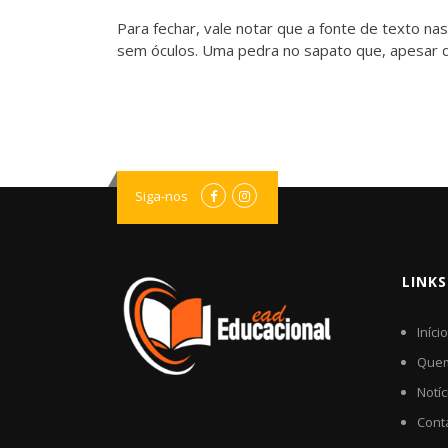
Para fechar, vale notar que a fonte de texto na
sem óculos. Uma pedra no sapato que, apesar de 
Siga-nos
LINKS
Início
Que
Notíc
Cont