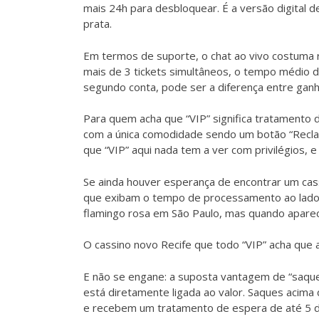
mais 24h para desbloquear. É a versão digital 
prata.
Em termos de suporte, o chat ao vivo costuma r
mais de 3 tickets simultâneos, o tempo médio 
segundo conta, pode ser a diferença entre ganh
Para quem acha que “VIP” significa tratamento d
com a única comodidade sendo um botão “Reclam
que “VIP” aqui nada tem a ver com privilégios, 
Se ainda houver esperança de encontrar um cas
que exibam o tempo de processamento ao lado 
flamingo rosa em São Paulo, mas quando aparece,
O cassino novo Recife que todo “VIP” acha que 
E não se engane: a suposta vantagem de “saqu
está diretamente ligada ao valor. Saques acima
e recebem um tratamento de espera de até 5 d