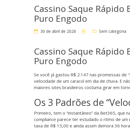
Cassino Saque Rápido B
Puro Engodo
30 de abril de 2026
Sem categoria
Cassino Saque Rápido B
Puro Engodo
Se você já gastou R$ 2.147 nas promessas de “
velocidade de um caracol em dia de chuva. E n
maiores sites brasileiros costuma girar em to
Os 3 Padrões de “Velo
Primeiro, tem o “instantâneo” da Bet365, que na
compliance parece ter estudado o ritmo de um 
taxa de R$ 15,00 e ainda assim demora 36 horas