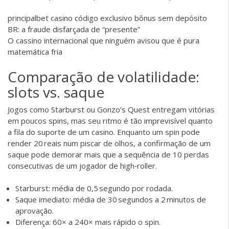
principalbet casino código exclusivo bônus sem depósito
BR: a fraude disfarçada de “presente”
O cassino internacional que ninguém avisou que é pura
matemática fria
Comparação de volatilidade:
slots vs. saque
Jogos como Starburst ou Gonzo’s Quest entregam vitórias
em poucos spins, mas seu ritmo é tão imprevisível quanto
a fila do suporte de um casino. Enquanto um spin pode
render 20 reais num piscar de olhos, a confirmação de um
saque pode demorar mais que a sequência de 10 perdas
consecutivas de um jogador de high‑roller.
Starburst: média de 0,5 segundo por rodada.
Saque imediato: média de 30 segundos a 2 minutos de
aprovação.
Diferença: 60× a 240× mais rápido o spin.