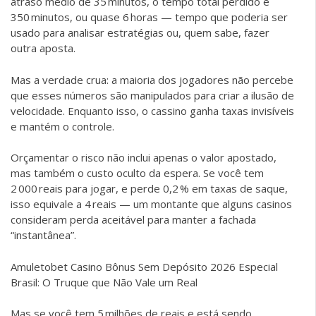
atraso médio de 35 minutos, o tempo total perdido é
350 minutos, ou quase 6 horas — tempo que poderia ser
usado para analisar estratégias ou, quem sabe, fazer
outra aposta.
Mas a verdade crua: a maioria dos jogadores não percebe
que esses números são manipulados para criar a ilusão de
velocidade. Enquanto isso, o cassino ganha taxas invisíveis
e mantém o controle.
Orçamentar o risco não inclui apenas o valor apostado,
mas também o custo oculto da espera. Se você tem
2 000 reais para jogar, e perde 0,2 % em taxas de saque,
isso equivale a 4 reais — um montante que alguns casinos
consideram perda aceitável para manter a fachada
“instantânea”.
Amuletobet Casino Bônus Sem Depósito 2026 Especial
Brasil: O Truque que Não Vale um Real
Mas se você tem 5 milhões de reais e está sendo