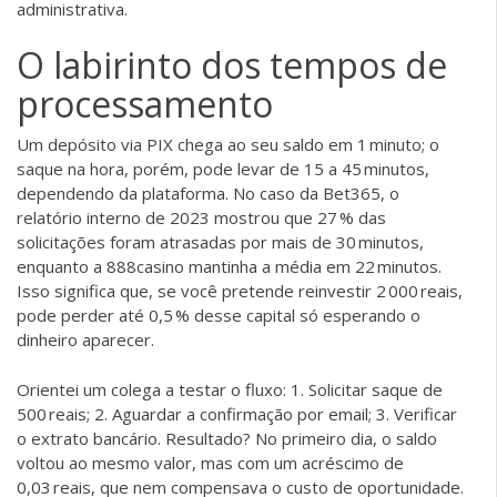
administrativa.
O labirinto dos tempos de
processamento
Um depósito via PIX chega ao seu saldo em 1 minuto; o
saque na hora, porém, pode levar de 15 a 45 minutos,
dependendo da plataforma. No caso da Bet365, o
relatório interno de 2023 mostrou que 27 % das
solicitações foram atrasadas por mais de 30 minutos,
enquanto a 888casino mantinha a média em 22 minutos.
Isso significa que, se você pretende reinvestir 2 000 reais,
pode perder até 0,5 % desse capital só esperando o
dinheiro aparecer.
Orientei um colega a testar o fluxo: 1. Solicitar saque de
500 reais; 2. Aguardar a confirmação por email; 3. Verificar
o extrato bancário. Resultado? No primeiro dia, o saldo
voltou ao mesmo valor, mas com um acréscimo de
0,03 reais, que nem compensava o custo de oportunidade.