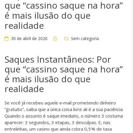
que “cassino saque na hora”
é mais ilusão do que
realidade
30 de abril de 2026
Sem categoria
Saques Instantâneos: Por
que “cassino saque na hora”
é mais ilusão do que
realidade
Se você já recebeu aquele e‑mail prometendo dinheiro
“gratuito”, saiba que a única coisa livre ali é a sua paciência.
Quando o assunto é saque imediato, o número 3 costuma
aparecer: 3 segundos, 3 etapas, 3 desculpas. E, nas
entrelinhas, um casino que ainda cobra 0,5 % de taxa