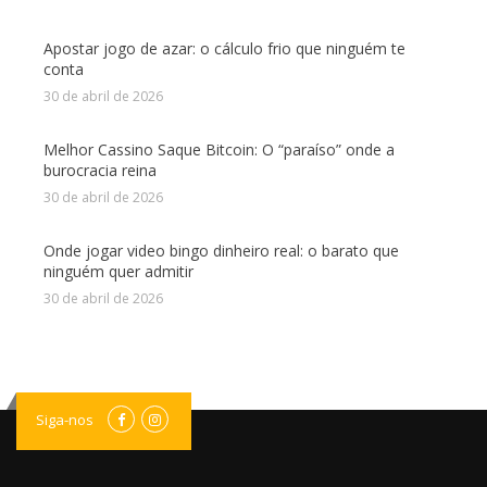
Apostar jogo de azar: o cálculo frio que ninguém te
conta
30 de abril de 2026
Melhor Cassino Saque Bitcoin: O “paraíso” onde a
burocracia reina
30 de abril de 2026
Onde jogar video bingo dinheiro real: o barato que
ninguém quer admitir
30 de abril de 2026
Siga-nos